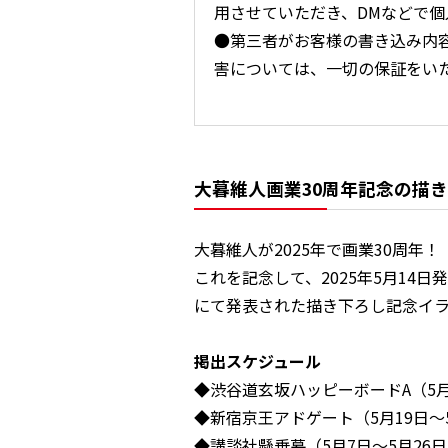
用させていただき、DMなどで
●第三者がお客様の書き込み内
害については、一切の保証をい
大暮維人画業30周年記念の描
大暮維人が2025年で画業30周年！
これを記念して、2025年5月14
にて発表された描き下ろし記念イ
掲出スケジュール
◆渋谷道玄坂ハッピーボードA（5月
◆新宿京王アドゲート（5月19日～
◆講談社懸垂幕（5月7日～5月26