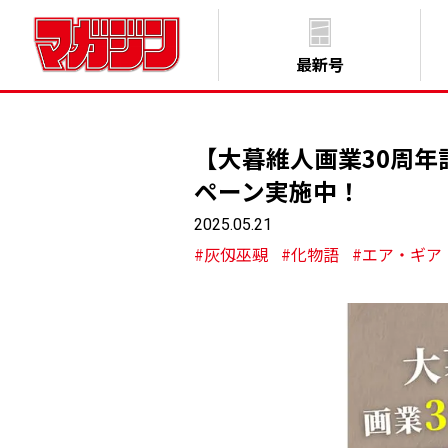
最新号
【大暮維人画業30周
ペーン実施中！
2025.05.21
#灰仭巫覡
#化物語
#エア・ギア