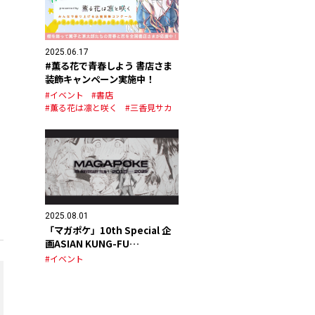
2025.06.17
#薫る花で青春しよう 書店さま
装飾キャンペーン実施中！
#イベント
#書店
#薫る花は凛と咲く
#三香見サカ
2025.08.01
「マガポケ」10th Special 企
画ASIAN KUNG-FU
GENERATION スペシャルPV公
#イベント
開！