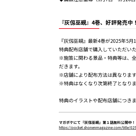
『灰仭巫覡』4巻、好評発売中
『灰仭巫覡』最新4巻が2025年5月
特典配布店舗で購入していただい
※施策に関わる景品・特典等は、
だきます。
※店舗により配布方法は異なりま
※特典はなくなり次第終了となり
特典のイラストや配布店舗につき
マガポケにて『灰仭巫覡』第１話無料公開中！
https://pocket.shonenmagazine.com/title/0