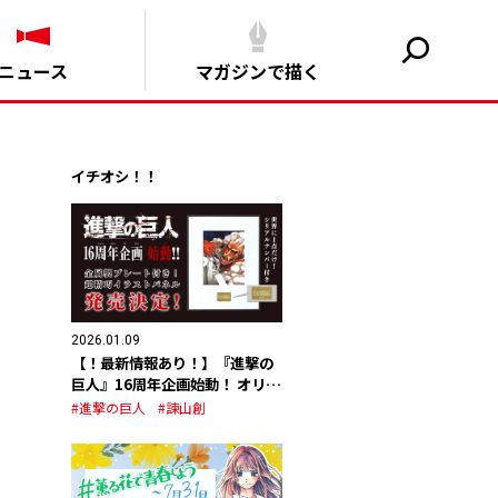
ニュース
マガジンで描く
イチオシ！！
2026.01.09
【！最新情報あり！】『進撃の
巨人』16周年企画始動！ オリジ
ナルグッズの発売が決定！
#進撃の巨人
#諫山創