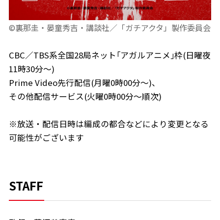
©裏那圭・晏童秀吉・講談社／「ガチアクタ」製作委員会
CBC／TBS系全国28局ネット｢アガルアニメ｣枠(日曜夜
11時30分～)
Prime Video先行配信(月曜0時00分～)、
その他配信サービス(火曜0時00分～順次)
※放送・配信日時は編成の都合などにより変更となる
可能性がございます
STAFF