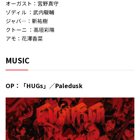
オーガスト：宮野真守
ゾディル ：武内駿輔
ジャバ―：新祐樹
クトーニ ：高垣彩陽
アモ：花澤香菜
MUSIC
OP：「HUGs」／Paledusk