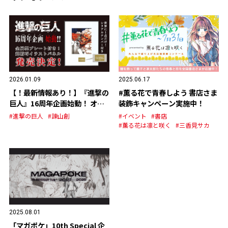
2026.01.09
2025.06.17
【！最新情報あり！】『進撃の
#薫る花で青春しよう 書店さま
巨人』16周年企画始動！ オリ
装飾キャンペーン実施中！
ジナルグッズの発売が決定！
#進撃の巨人
#諫山創
#イベント
#書店
#薫る花は凛と咲く
#三香見サカ
2025.08.01
「マガポケ」10th Special 企