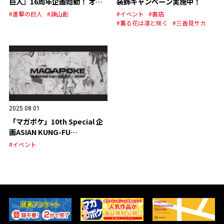
巨人』16周年企画始動！ オリ
装飾キャンペーン実施中！
ジナルグッズの発売が決定！
#進撃の巨人
#諫山創
#イベント
#書店
#薫る花は凛と咲く
#三香見サカ
2025.08.01
「マガポケ」10th Special 企
画ASIAN KUNG-FU
GENERATION スペシャルPV
#イベント
公開！