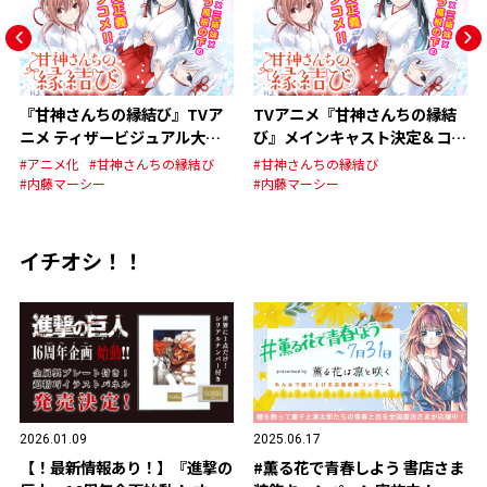
『甘神さんちの縁結び』TVア
TVアニメ『甘神さんちの縁結
ニメ ティザービジュアル大公
び』メインキャスト決定＆コメ
開！！
ント到着!!
#アニメ化
#甘神さんちの縁結び
#甘神さんちの縁結び
#内藤マーシー
#内藤マーシー
イチオシ！！
2026.01.09
2025.06.17
【！最新情報あり！】『進撃の
#薫る花で青春しよう 書店さま