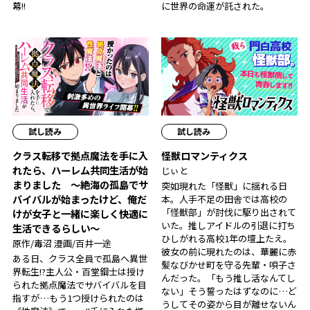
幕!!
に世界の命運が託された――。
試し読み
試し読み
クラス転移で拠点魔法を手に入
怪獣ロマンティクス
れたら、ハーレム共同生活が始
じぃと
まりました ～絶海の孤島でサ
突如現れた「怪獣」に揺れる日
バイバルが始まったけど、俺だ
本。人手不足の田舎では高校の
「怪獣部」が討伐に駆り出されて
けが女子と一緒に楽しく快適に
いた。推しアイドルの引退に打ち
生活できるらしい～
ひしがれる高校1年の壇上たえ。
原作/毒沼 漫画/百井一途
彼女の前に現れたのは、華麗に赤
ある日、クラス全員で孤島へ異世
髪なびかせ町を守る先輩・唄子さ
界転生!?主人公・百堂鋼士は授け
んだった。「もう推し活なんてし
られた拠点魔法でサバイバルを目
ない」そう誓ったはずなのに…ど
指すが…もう1つ授けられたのは
うしてその姿から目が離せないん