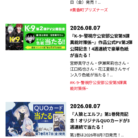
日（金）発売！...
#黄昏町プリズナーズ
2026.08.07
『K-9~警視庁公安部公安第9課
異能対策係~』作品公式PV第2弾
公開記念！4週連続で豪華色紙
が当たる！
宮野真守さん・伊瀬茉莉也さん・
江口拓也さん・花江夏樹さんサイ
ン入り色紙が当たる！...
#K-9~警視庁公安部公安第9課異
能対策係~
2026.08.07
『人狼とエルフ』第1巻発売記
念！オリジナルQUOカードが3
週連続で当たる！
第1巻は2026年8月7日発売！...