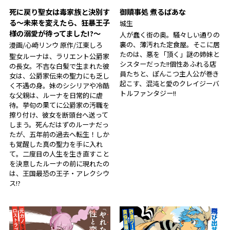
死に戻り聖女は毒家族と決別す
御贖事処 煮るばあな
る〜未来を変えたら、狂暴王子
城生
様の溺愛が待ってました!?〜
人が蠢く街の奥。騒々しい通りの
裏の、薄汚れた定食屋。そこに居
漫画/心崎リンウ 原作/江東しろ
たのは、悪を「頂く」謎の姉妹と
聖女ルーナは、ラリエント公爵家
シスターだった――!!個性あふれる店
の長女。不吉な白髪で生まれた彼
員たちと、ぽんこつ主人公が巻き
女は、公爵家伝来の聖力にも乏し
起こす、混沌と愛のクレイジーバ
く不遇の身。妹のシシリアや冷酷
トルファンタジー!!
な父親は、ルーナを日常的に虐
待。挙句の果てに公爵家の汚職を
擦り付け、彼女を断頭台へ送って
しまう。死んだはずのルーナだっ
たが、五年前の過去へ転生！――しか
も覚醒した真の聖力を手に入れ
て。二度目の人生を生き直すこと
を決意したルーナの前に現れたの
は、王国最恐の王子・アレクシウ
ス!?