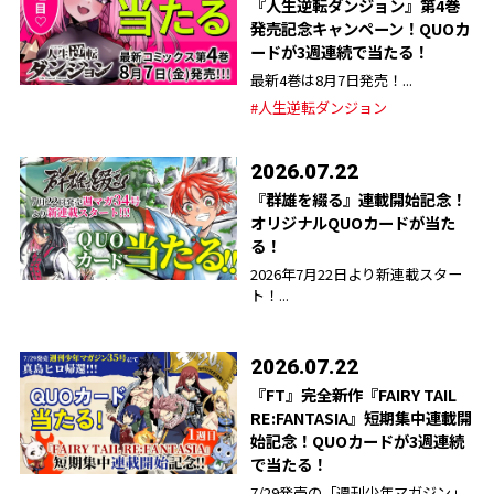
『人生逆転ダンジョン』第4巻
発売記念キャンペーン！QUOカ
ードが3週連続で当たる！
最新4巻は8月7日発売！...
#人生逆転ダンジョン
2026.07.22
『群雄を綴る』連載開始記念！
オリジナルQUOカードが当た
る！
2026年7月22日より新連載スター
ト！...
2026.07.22
『FT』完全新作『FAIRY TAIL
RE:FANTASIA』短期集中連載開
始記念！QUOカードが3週連続
で当たる！
7/29発売の「週刊少年マガジン」