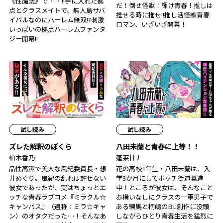
《性魔法》で……!!手に入れた拠
だ！倒せ怪獣！輝け青春！推しは
点とクラスメイトで、無人島サバ
推せる時に推せ!!推し活怪獣青春
イバルなのにハーレム無双!?刺激
ロマン、いざいざ開幕！
いっぱいの拠点ハーレムファンタ
ジー開幕!!
試し読み
試し読み
ズレた解釈のぼくら
八田未蘭と青春に上等！！
柏木香乃
蓬莱甘ナ
品性高潔で美人な風紀委員長・想
花の高校1年生・八田未蘭は、入
井めぐり。風紀の乱れは許せない
学3か月にしてボッチ街道驀進
彼女であったが、実はちょっとエ
中！ところが彼女は、そんなこと
ッチな青春ラブコメ『ミラクル☆
お構いなしにクラスの一軍男子で
キャンパス』（通称：ミラ☆キャ
ある練馬と桐嶋のBL創作に没頭
ン）のオタクだった…！そんなあ
しながらひとり青春生活を猛烈に