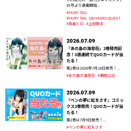
35号より連載開始...
#FAIRY TAIL
#FAIRY TAIL 100 YEARS QUEST
#真島ヒロ
#上田敦夫
2026.07.09
『あの島の海音荘』2巻発売記
念！3週連続でQUOカードが当
たる！
第2巻は2026年7月16日発売！...
#あの島の海音荘
#瀬尾公治
2026.07.09
『ペンの夢に紅をさす』コミッ
クス2巻発売！QUOカードが当
たる！
第2巻は7月9日発売！...
#ペンの夢に紅をさす