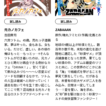
試し読み
試し読み
元カノカフェ
ZABAAAN
吉田貴司
原作/梅丸フミヒロ 作画/北風とお
る
六貝ツトム。45歳。売れっ子漫画
家。夢は叶った。金もある。女も
地球の9割以上が砂漠と化し、数
いる。だけど、虚しい。あの頃の
百年か数千年。未知の進化を遂げ
俺はもっと…もっとッ…!!そんな
陸地に適応した「砂漠ザメ」が頂
ツトムが行き着いたのは、元カノ
点捕食者となった世界。果てしな
とひと時だけ再会できる奇妙なカ
い砂漠の中、アダムは最愛のリリ
フェ「DRINK！」。甘くて苦く
スと共に、この世界のどこかにあ
て飲み込みづら～～～い恋愛エピ
る「海」で結婚式を挙げることを
ソードを回顧するなかで、ツトム
夢見て旅をしていた。だがある
の人生は破滅へと向かっていく！
日、未曾有の巨大ザメが二人を呑
過去を抱いて今を生？思い起こし
み込み、日常は一変してしま
てここで死？混沌極まる元カノを
う…！愛を誓い、海を求め、
巡るロストラブアドベンチャー!!
大“砂”原を駆け抜けろ！砂漠ワー
ルドの爽快冒険ファンタジー！