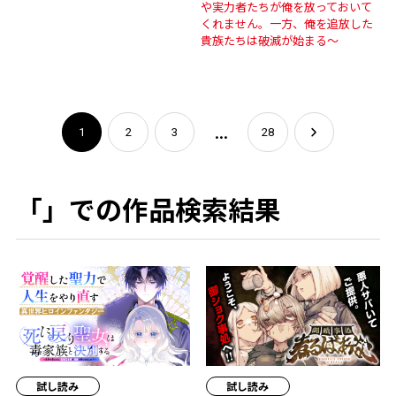
や実力者たちが俺を放っておいて
くれません。一方、俺を追放した
貴族たちは破滅が始まる～
...
1
2
3
28
「」での作品検索結果
試し読み
試し読み