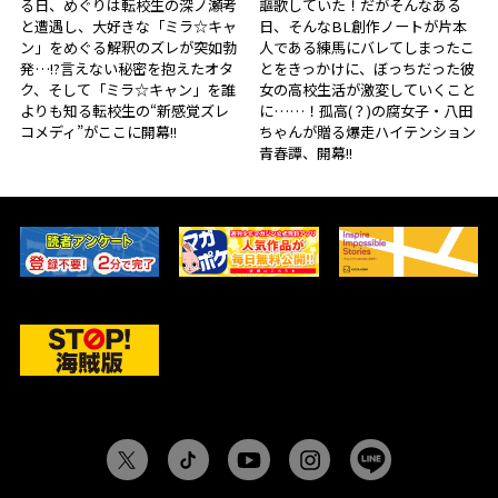
る日、めぐりは転校生の深ノ瀬考
謳歌していた！だがそんなある
と遭遇し、大好きな「ミラ☆キャ
日、そんなBL創作ノートが片本
ン」をめぐる解釈のズレが突如勃
人である練馬にバレてしまったこ
発…!?言えない秘密を抱えたオタ
とをきっかけに、ぼっちだった彼
ク、そして「ミラ☆キャン」を誰
女の高校生活が激変していくこと
よりも知る転校生の“新感覚ズレ
に……！孤高(？)の腐女子・八田
コメディ”がここに開幕!!
ちゃんが贈る爆走ハイテンション
青春譚、開幕!!