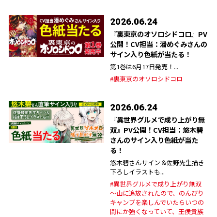
2026.06.24
『裏東京のオソロシドコロ』PV
公開！CV担当：潘めぐみさんの
サイン入り色紙が当たる！
第1巻は6月17日発売！...
#裏東京のオソロシドコロ
2026.06.24
『異世界グルメで成り上がり無
双』PV公開！CV担当：悠木碧
さんのサイン入り色紙が当た
る！
悠木碧さんサイン＆佐野先生描き
下ろしイラストも...
#異世界グルメで成り上がり無双
～山に追放されたので、のんびり
キャンプを楽しんでいたらいつの
間にか強くなっていて、王侯貴族