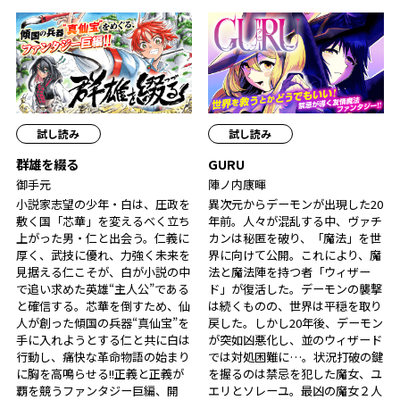
試し読み
試し読み
群雄を綴る
GURU
御手元
陣ノ内康暉
小説家志望の少年・白は、圧政を
異次元からデーモンが出現した20
敷く国「芯華」を変えるべく立ち
年前。人々が混乱する中、ヴァチ
上がった男・仁と出会う。仁義に
カンは秘匿を破り、「魔法」を世
厚く、武技に優れ、力強く未来を
界に向けて公開。これにより、魔
見据える仁こそが、白が小説の中
法と魔法陣を持つ者「ウィザー
で追い求めた英雄――“主人公”である
ド」が復活した。デーモンの襲撃
と確信する。芯華を倒すため、仙
は続くものの、世界は平穏を取り
人が創った傾国の兵器“真仙宝”を
戻した。しかし20年後、デーモン
手に入れようとする仁と共に白は
が突如凶悪化し、並のウィザード
行動し、痛快な革命物語の始まり
では対処困難に…。状況打破の鍵
に胸を高鳴らせる――!!正義と正義が
を握るのは禁忌を犯した魔女、ユ
覇を競うファンタジー巨編、開
エリとソレーユ。最凶の魔女２人