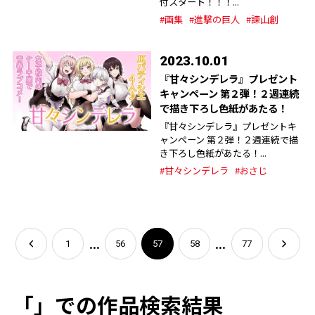
付スタート！！！...
#画集
#進撃の巨人
#諫山創
2023.10.01
『甘々シンデレラ』プレゼント
キャンペーン 第２弾！２週連続
で描き下ろし色紙があたる！
『甘々シンデレラ』プレゼントキ
ャンペーン 第２弾！２週連続で描
き下ろし色紙があたる！...
#甘々シンデレラ
#おさじ
...
...
1
56
57
58
77
「」での作品検索結果