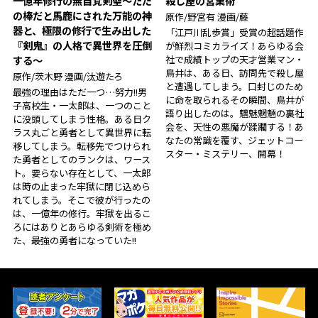
一億年修行の無自覚剣聖〜ただ
殺し屋の営業術
の棒だと馬鹿にされた万能の神
原作/野宮有 漫画/藤
器と、極限の修行で生み出した
「江戸川乱歩賞」受賞の超話題作
『剣鬼』の人格で異世界を圧倒
が鮮烈コミカライズ！あらゆる会
社で成績トップの天才営業マン・
する〜
鳥井は、ある日、訪問先で殺し屋
原作/茨木野 漫画/汰遊たろ
と遭遇してしまう。口封じのため
最強の理由はただ一つ…努力!!男
に命を取られるその瞬間、鳥井が
子高校生・一太郎は、一つのこと
語り出したのは――。魑魅魍魎の裏社
に没頭してしまう性格。ある日ク
会を、天性の悪魔が蹂躙する！あ
ラス丸ごと勇者として異世界に転
なたの常識を覆す、ジェットコー
移してしまう。転移先でつけられ
スター・ミステリー、開幕！
た勇者としてのランクは、ワース
ト。要らない存在として、一太郎
は時の止まった牢獄に閉じ込めら
れてしまう。そこで彼が行ったの
は、一億年の修行。牢獄を出るこ
ろにはありとあらゆる剣術を極め
た、最強の勇者になっていた!!