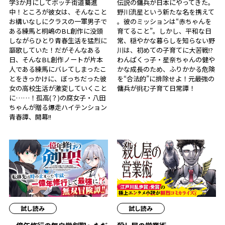
学3か月にしてボッチ街道驀進
伝説の傭兵が日本にやってきた。
中！ところが彼女は、そんなこと
野川流星という新たな名を携えて
お構いなしにクラスの一軍男子で
――。彼のミッションは“赤ちゃんを
ある練馬と桐嶋のBL創作に没頭
育てること”。しかし、平和な日
しながらひとり青春生活を猛烈に
常、穏やかな暮らしを知らない野
謳歌していた！だがそんなある
川は、初めての子育てに大苦戦!?
日、そんなBL創作ノートが片本
わんぱくっ子・星奈ちゃんの健や
人である練馬にバレてしまったこ
かな成長のため、ふりかかる危険
とをきっかけに、ぼっちだった彼
を“合法的”に排除せよ！元最強の
女の高校生活が激変していくこと
傭兵が挑む子育て日常譚！
に……！孤高(？)の腐女子・八田
ちゃんが贈る爆走ハイテンション
青春譚、開幕!!
試し読み
試し読み