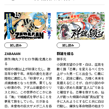
試し読み
試し読み
ZABAAAN
群雄を綴る
原作/梅丸フミヒロ 作画/北風とお
御手元
る
小説家志望の少年・白は、圧政を
地球の9割以上が砂漠と化し、数
敷く国「芯華」を変えるべく立ち
百年か数千年。未知の進化を遂げ
上がった男・仁と出会う。仁義に
陸地に適応した「砂漠ザメ」が頂
厚く、武技に優れ、力強く未来を
点捕食者となった世界。果てしな
見据える仁こそが、白が小説の中
い砂漠の中、アダムは最愛のリリ
で追い求めた英雄――“主人公”である
スと共に、この世界のどこかにあ
と確信する。芯華を倒すため、仙
る「海」で結婚式を挙げることを
人が創った傾国の兵器“真仙宝”を
夢見て旅をしていた。だがある
手に入れようとする仁と共に白は
日、未曾有の巨大ザメが二人を呑
行動し、痛快な革命物語の始まり