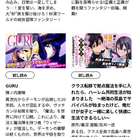
み込み、日常は一変してしま
に胸を高鳴らせる――!!正義と正義が
う…！愛を誓い、海を求め、
覇を競うファンタジー巨編、開
大“砂”原を駆け抜けろ！砂漠ワー
幕!!
ルドの爽快冒険ファンタジー！
試し読み
試し読み
GURU
クラス転移で拠点魔法を手に入
れたら、ハーレム共同生活が始
陣ノ内康暉
まりました ～絶海の孤島でサ
異次元からデーモンが出現した20
バイバルが始まったけど、俺だ
年前。人々が混乱する中、ヴァチ
カンは秘匿を破り、「魔法」を世
けが女子と一緒に楽しく快適に
界に向けて公開。これにより、魔
生活できるらしい～
法と魔法陣を持つ者「ウィザー
原作/毒沼 漫画/百井一途
ド」が復活した。デーモンの襲撃
ある日、クラス全員で孤島へ異世
は続くものの、世界は平穏を取り