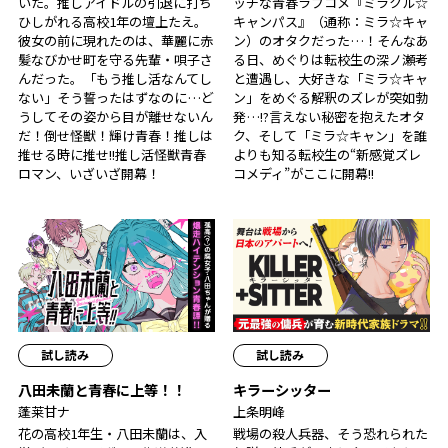
いた。推しアイドルの引退に打ち
ッチな青春ラブコメ『ミラクル☆
ひしがれる高校1年の壇上たえ。
キャンパス』（通称：ミラ☆キャ
彼女の前に現れたのは、華麗に赤
ン）のオタクだった…！そんなあ
髪なびかせ町を守る先輩・唄子さ
る日、めぐりは転校生の深ノ瀬考
んだった。「もう推し活なんてし
と遭遇し、大好きな「ミラ☆キャ
ない」そう誓ったはずなのに…ど
ン」をめぐる解釈のズレが突如勃
うしてその姿から目が離せないん
発…!?言えない秘密を抱えたオタ
だ！倒せ怪獣！輝け青春！推しは
ク、そして「ミラ☆キャン」を誰
推せる時に推せ!!推し活怪獣青春
よりも知る転校生の“新感覚ズレ
ロマン、いざいざ開幕！
コメディ”がここに開幕!!
試し読み
試し読み
八田未蘭と青春に上等！！
キラーシッター
蓬莱甘ナ
上条明峰
花の高校1年生・八田未蘭は、入
戦場の殺人兵器、そう恐れられた