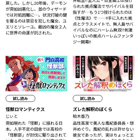
界転生!?主人公・百堂鋼士は授け
戻した。しかし20年後、デーモン
られた拠点魔法でサバイバルを目
が突如凶悪化し、並のウィザード
指すが…もう1つ授けられたのは
では対処困難に…。状況打破の鍵
《性魔法》で……!!手に入れた拠
を握るのは禁忌を犯した魔女、ユ
点とクラスメイトで、無人島サバ
エリとソレーユ。最凶の魔女２人
イバルなのにハーレム無双!?刺激
に世界の命運が託された――。
いっぱいの拠点ハーレムファンタ
ジー開幕!!
試し読み
試し読み
怪獣ロマンティクス
ズレた解釈のぼくら
じぃと
柏木香乃
突如現れた「怪獣」に揺れる日
品性高潔で美人な風紀委員長・想
本。人手不足の田舎では高校の
井めぐり。風紀の乱れは許せない
「怪獣部」が討伐に駆り出されて
彼女であったが、実はちょっとエ