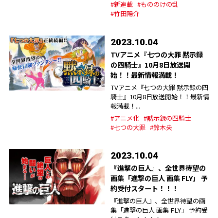
#新連載
#もののけの乱
#竹田陽介
2023.10.04
TVアニメ『七つの大罪 黙示録
の四騎士』10月8日放送開
始！！最新情報満載！
TVアニメ『七つの大罪 黙示録の四
騎士』10月8日放送開始！！最新情
報満載！...
#アニメ化
#黙示録の四騎士
#七つの大罪
#鈴木央
2023.10.04
『進撃の巨人』、全世界待望の
画集「進撃の巨人 画集 FLY」 予
約受付スタート！！！
『進撃の巨人』、全世界待望の画
集「進撃の巨人 画集 FLY」 予約受