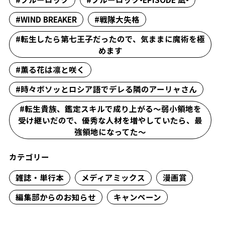
#WIND BREAKER
#戦隊大失格
#転生したら第七王子だったので、気ままに魔術を極
めます
#薫る花は凛と咲く
#時々ボソッとロシア語でデレる隣のアーリャさん
#転生貴族、鑑定スキルで成り上がる～弱小領地を
受け継いだので、優秀な人材を増やしていたら、最
強領地になってた～
カテゴリー
雑誌・単行本
メディアミックス
漫画賞
編集部からのお知らせ
キャンペーン