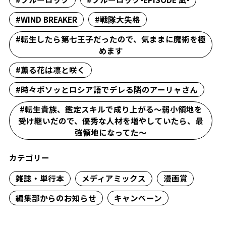
#WIND BREAKER
#戦隊大失格
#転生したら第七王子だったので、気ままに魔術を極
めます
#薫る花は凛と咲く
#時々ボソッとロシア語でデレる隣のアーリャさん
#転生貴族、鑑定スキルで成り上がる～弱小領地を
受け継いだので、優秀な人材を増やしていたら、最
強領地になってた～
カテゴリー
雑誌・単行本
メディアミックス
漫画賞
編集部からのお知らせ
キャンペーン