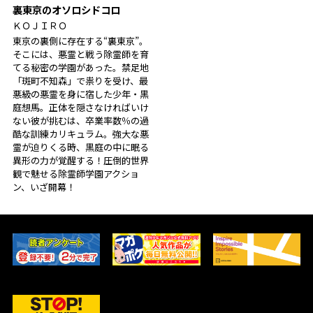
裏東京のオソロシドコロ
ＫＯＪＩＲＯ
東京の裏側に存在する“裏東京”。
そこには、悪霊と戦う除霊師を育
てる秘密の学園があった。禁足地
「斑町不知森」で祟りを受け、最
悪級の悪霊を身に宿した少年・黒
庭想馬。正体を隠さなければいけ
ない彼が挑むは、卒業率数％の過
酷​な訓練カリキュラム。強大な悪
霊が迫りくる時、黒庭の中に眠る
異形の力が覚醒する！圧倒的世界
観で魅せる除霊師学園アクショ
ン、いざ開幕！