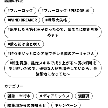
話題の作品
#ブルーロック
#ブルーロック-EPISODE 凪-
#WIND BREAKER
#戦隊大失格
#転生したら第七王子だったので、気ままに魔術を極
めます
#薫る花は凛と咲く
#時々ボソッとロシア語でデレる隣のアーリャさん
#転生貴族、鑑定スキルで成り上がる～弱小領地を
受け継いだので、優秀な人材を増やしていたら、最
強領地になってた～
カテゴリー
雑誌・単行本
メディアミックス
漫画賞
編集部からのお知らせ
キャンペーン