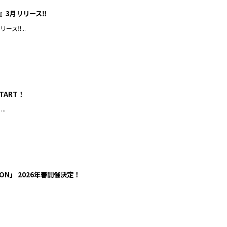
』3月リリース‼︎
ス‼︎...
TART！
..
TION」 2026年春開催決定！