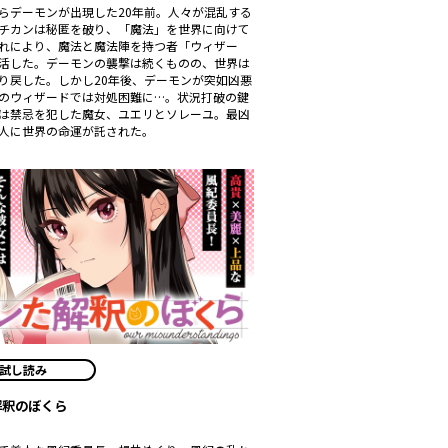
らデーモンが出現した20年前。人々が混乱する
チカンは秘匿を破り、「魔法」を世界に向けて
れにより、魔法と魔法陣を持つ者「ウィザー
活した。デーモンの襲撃は続くものの、世界は
り戻した。しかし20年後、デーモンが突如凶悪
のウィザードでは対処困難に…。状況打破の鍵
は禁忌を犯した魔女、ユエリとソレーユ。最凶
人に世界の命運が託された――。
試し読み
解釈のぼくら