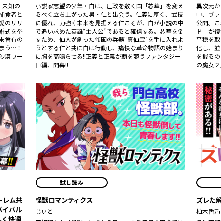
。未知の
小説家志望の少年・白は、圧政を敷く国「芯華」を変え
異次元か
捕食者と
るべく立ち上がった男・仁と出会う。仁義に厚く、武技
中、ヴァ
愛のリリ
に優れ、力強く未来を見据える仁こそが、白が小説の中
公開。こ
婚式を挙
で追い求めた英雄――“主人公”であると確信する。芯華を倒
ド」が復
未曾有の
すため、仙人が創った傾国の兵器“真仙宝”を手に入れよ
平穏を取
まう…！
うとする仁と共に白は行動し、痛快な革命物語の始まり
化し、並
砂漠ワー
に胸を高鳴らせる――!!正義と正義が覇を競うファンタジー
を握るの
巨編、開幕!!
の魔女２
試し読み
ーレム共
怪獣ロマンティクス
ズレた
バイバル
じぃと
柏木香乃
しく快適