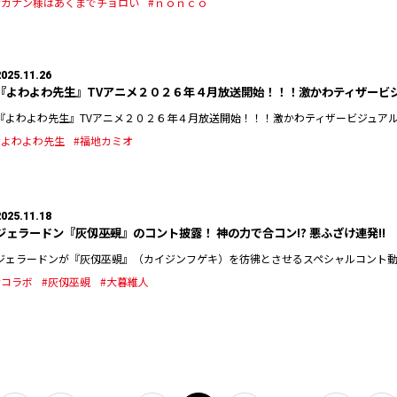
#カナン様はあくまでチョロい
#ｎｏｎｃｏ
2025.11.26
『よわよわ先生』TVアニメ２０２６年４月放送開始！！！激かわティザービ
『よわよわ先生』TVアニメ２０２６年４月放送開始！！！激かわティザービジュアル公
#よわよわ先生
#福地カミオ
2025.11.18
ジェラードン『灰仭巫覡』のコント披露！ 神の力で合コン!? 悪ふざけ連発!!
ジェラードンが『灰仭巫覡』（カイジンフゲキ）を彷彿とさせるスペシャルコント動画
#コラボ
#灰仭巫覡
#大暮維人