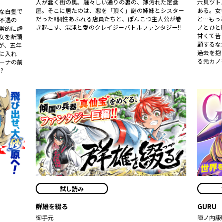
人が蠢く街の奥。騒々しい通りの裏の、薄汚れた定食
六貝ツト
屋。そこに居たのは、悪を「頂く」謎の姉妹とシスター
ある。女
な白髪で
だった――!!個性あふれる店員たちと、ぽんこつ主人公が巻
と…もっ
不遇の
き起こす、混沌と愛のクレイジーバトルファンタジー!!
ノとひと
常的に虐
甘くて苦
女を断頭
顧するな
が、五年
過去を抱
手に入れ
る元カノ
ーナの前
?
試し読み
群雄を綴る
GURU
御手元
陣ノ内康