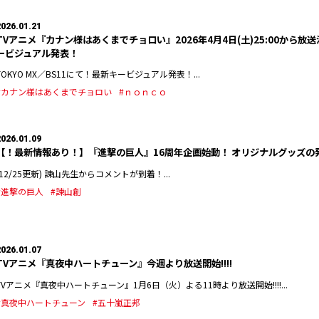
2026.01.21
TVアニメ『カナン様はあくまでチョロい』2026年4月4日(土)25:00から放送決
ービジュアル発表！
TOKYO MX／BS11にて！最新キービジュアル発表！...
#カナン様はあくまでチョロい
#ｎｏｎｃｏ
2026.01.09
【！最新情報あり！】『進撃の巨人』16周年企画始動！ オリジナルグッズの
(12/25更新) 諫山先生からコメントが到着！...
#進撃の巨人
#諫山創
2026.01.07
TVアニメ『真夜中ハートチューン』今週より放送開始!!!!
TVアニメ『真夜中ハートチューン』1月6日（火）よる11時より放送開始!!!!...
#真夜中ハートチューン
#五十嵐正邦