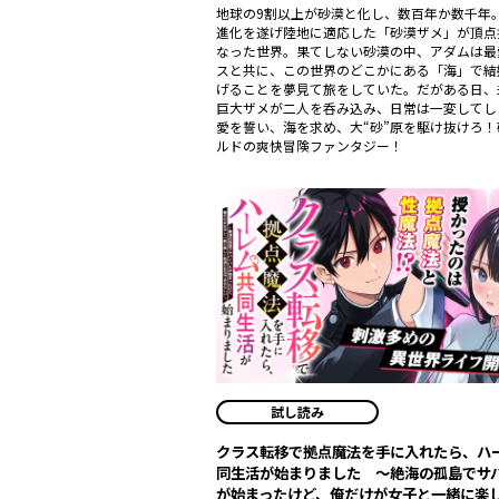
地球の9割以上が砂漠と化し、数百年か数千年
進化を遂げ陸地に適応した「砂漠ザメ」が頂点
なった世界。果てしない砂漠の中、アダムは最
スと共に、この世界のどこかにある「海」で結
げることを夢見て旅をしていた。だがある日、
巨大ザメが二人を呑み込み、日常は一変してし
愛を誓い、海を求め、大“砂”原を駆け抜けろ！
ルドの爽快冒険ファンタジー！
試し読み
クラス転移で拠点魔法を手に入れたら、ハ
同生活が始まりました ～絶海の孤島でサ
が始まったけど、俺だけが女子と一緒に楽