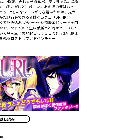
ム。45歳。売れっ子漫画家。夢は叶った。金も
もいる。だけど、虚しい。あの頃の俺はもっ
とッ…!!そんなツトムが行き着いたのは、元カ
時だけ再会できる奇妙なカフェ「DRINK！」。
くて飲み込みづら～～～い恋愛エピソードを回
かで、ツトムの人生は破滅へと向かっていく！
いて今を生？思い起こしてここで死？混沌極ま
を巡るロストラブアドベンチャー!!
試し読み
暉