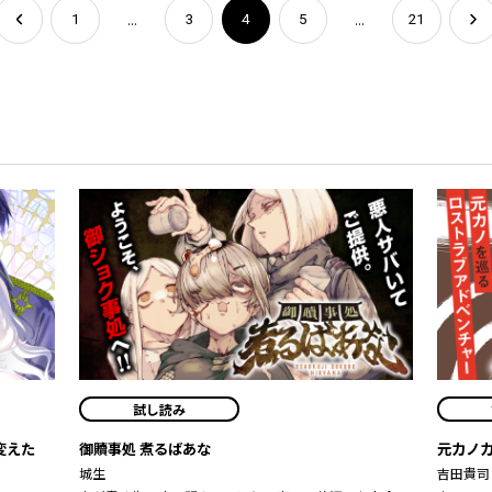
...
...
1
3
4
5
21
試し読み
変えた
御贖事処 煮るばあな
元カノ
城生
吉田貴司