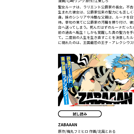
漫画/心崎リンウ 原作/江東しろ
聖女ルーナは、ラリエント公爵家の長女。不吉
生まれた彼女は、公爵家伝来の聖力にも乏しく
身。妹のシシリアや冷酷な父親は、ルーナを日
待。挙句の果てに公爵家の汚職を擦り付け、彼
台へ送ってしまう。死んだはずのルーナだった
前の過去へ転生！――しかも覚醒した真の聖力を
て。二度目の人生を生き直すことを決意したル
に現れたのは、王国最恐の王子・アレクシウス!
試し読み
ZABAAAN
原作/梅丸フミヒロ 作画/北風とおる