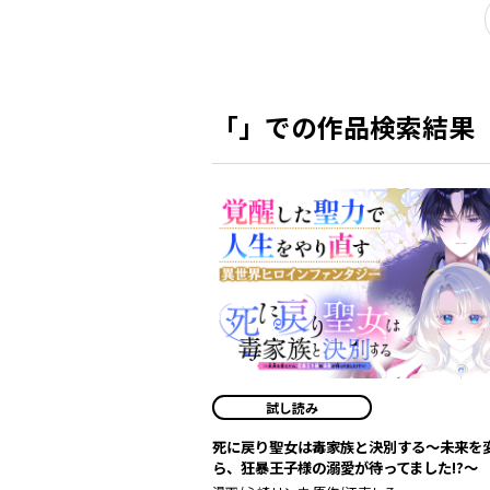
「」での作品検索結果
試し読み
死に戻り聖女は毒家族と決別する〜未来を
ら、狂暴王子様の溺愛が待ってました!?〜