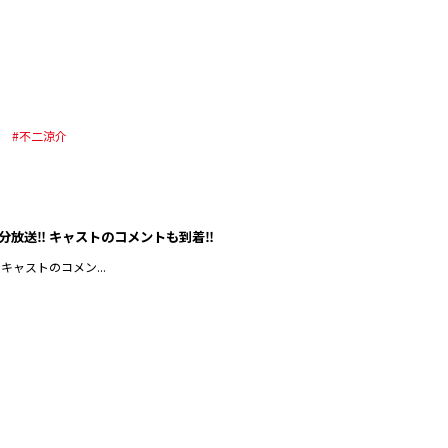
菜
#不二涼介
分放送‼︎ キャストのコメントも到着‼︎
キャストのコメン...