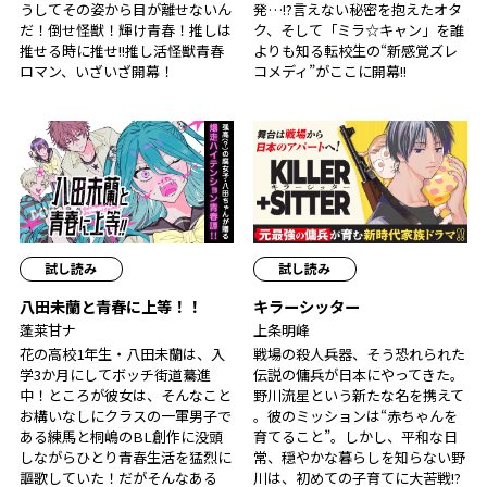
うしてその姿から目が離せないん
発…!?言えない秘密を抱えたオタ
だ！倒せ怪獣！輝け青春！推しは
ク、そして「ミラ☆キャン」を誰
推せる時に推せ!!推し活怪獣青春
よりも知る転校生の“新感覚ズレ
ロマン、いざいざ開幕！
コメディ”がここに開幕!!
試し読み
試し読み
八田未蘭と青春に上等！！
キラーシッター
蓬莱甘ナ
上条明峰
花の高校1年生・八田未蘭は、入
戦場の殺人兵器、そう恐れられた
学3か月にしてボッチ街道驀進
伝説の傭兵が日本にやってきた。
中！ところが彼女は、そんなこと
野川流星という新たな名を携えて
お構いなしにクラスの一軍男子で
――。彼のミッションは“赤ちゃんを
ある練馬と桐嶋のBL創作に没頭
育てること”。しかし、平和な日
しながらひとり青春生活を猛烈に
常、穏やかな暮らしを知らない野
謳歌していた！だがそんなある
川は、初めての子育てに大苦戦!?