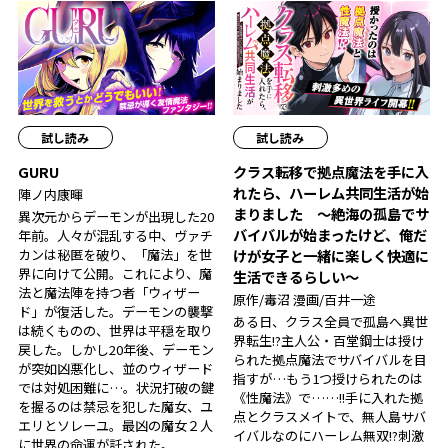
試し読み
試し読み
GURU
クラス転移で拠点魔法を手に入
れたら、ハーレム共同生活が始
陣ノ内康暉
まりました ～絶海の孤島でサ
異次元からデーモンが出現した20
バイバルが始まったけど、俺だ
年前。人々が混乱する中、ヴァチ
カンは秘匿を破り、「魔法」を世
けが女子と一緒に楽しく快適に
界に向けて公開。これにより、魔
生活できるらしい～
法と魔法陣を持つ者「ウィザー
原作/毒沼 漫画/百井一途
ド」が復活した。デーモンの襲撃
ある日、クラス全員で孤島へ異世
は続くものの、世界は平穏を取り
界転生!?主人公・百堂鋼士は授け
戻した。しかし20年後、デーモン
られた拠点魔法でサバイバルを目
が突如凶悪化し、並のウィザード
指すが…もう1つ授けられたのは
では対処困難に…。状況打破の鍵
《性魔法》で……!!手に入れた拠
を握るのは禁忌を犯した魔女、ユ
点とクラスメイトで、無人島サバ
エリとソレーユ。最凶の魔女２人
イバルなのにハーレム無双!?刺激
に世界の命運が託された――。