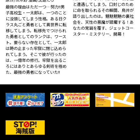
と遭遇してしまう。口封じのため
最強の理由はただ一つ…努力!!男
に命を取られるその瞬間、鳥井が
子高校生・一太郎は、一つのこと
語り出したのは――。魑魅魍魎の裏社
に没頭してしまう性格。ある日ク
会を、天性の悪魔が蹂躙する！あ
ラス丸ごと勇者として異世界に転
なたの常識を覆す、ジェットコー
移してしまう。転移先でつけられ
スター・ミステリー、開幕！
た勇者としてのランクは、ワース
ト。要らない存在として、一太郎
は時の止まった牢獄に閉じ込めら
れてしまう。そこで彼が行ったの
は、一億年の修行。牢獄を出るこ
ろにはありとあらゆる剣術を極め
た、最強の勇者になっていた!!