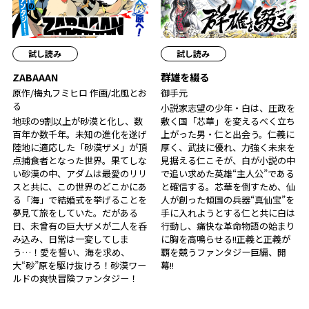
試し読み
試し読み
ZABAAAN
群雄を綴る
原作/梅丸フミヒロ 作画/北風とお
御手元
る
小説家志望の少年・白は、圧政を
地球の9割以上が砂漠と化し、数
敷く国「芯華」を変えるべく立ち
百年か数千年。未知の進化を遂げ
上がった男・仁と出会う。仁義に
陸地に適応した「砂漠ザメ」が頂
厚く、武技に優れ、力強く未来を
点捕食者となった世界。果てしな
見据える仁こそが、白が小説の中
い砂漠の中、アダムは最愛のリリ
で追い求めた英雄――“主人公”である
スと共に、この世界のどこかにあ
と確信する。芯華を倒すため、仙
る「海」で結婚式を挙げることを
人が創った傾国の兵器“真仙宝”を
夢見て旅をしていた。だがある
手に入れようとする仁と共に白は
日、未曾有の巨大ザメが二人を呑
行動し、痛快な革命物語の始まり
み込み、日常は一変してしま
に胸を高鳴らせる――!!正義と正義が
う…！愛を誓い、海を求め、
覇を競うファンタジー巨編、開
大“砂”原を駆け抜けろ！砂漠ワー
幕!!
ルドの爽快冒険ファンタジー！