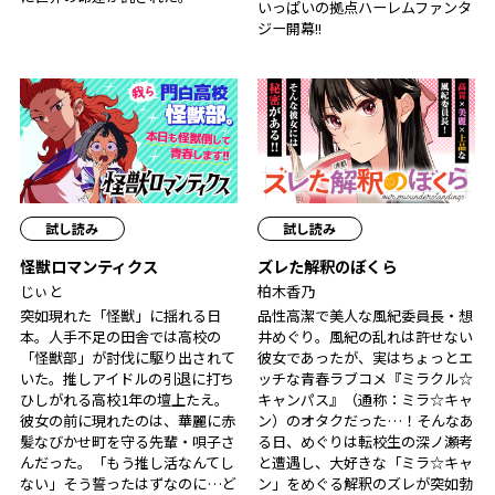
いっぱいの拠点ハーレムファンタ
ジー開幕!!
試し読み
試し読み
怪獣ロマンティクス
ズレた解釈のぼくら
じぃと
柏木香乃
突如現れた「怪獣」に揺れる日
品性高潔で美人な風紀委員長・想
本。人手不足の田舎では高校の
井めぐり。風紀の乱れは許せない
「怪獣部」が討伐に駆り出されて
彼女であったが、実はちょっとエ
いた。推しアイドルの引退に打ち
ッチな青春ラブコメ『ミラクル☆
ひしがれる高校1年の壇上たえ。
キャンパス』（通称：ミラ☆キャ
彼女の前に現れたのは、華麗に赤
ン）のオタクだった…！そんなあ
髪なびかせ町を守る先輩・唄子さ
る日、めぐりは転校生の深ノ瀬考
んだった。「もう推し活なんてし
と遭遇し、大好きな「ミラ☆キャ
ない」そう誓ったはずなのに…ど
ン」をめぐる解釈のズレが突如勃