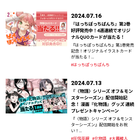
2024.07.16
『はっちぽっちぱんち』第2巻
好評発売中！4週連続でオリジ
ナルQUOカードが当たる！
『はっちぽっちぱんち』第1巻発売
記念！オリジナルイラストカード
が当たる！...
#はっちぽっちぱんち
2024.07.13
『〈物語〉シリーズ オフ＆モン
スターシーズン』配信開始記
念！ 漫画『化物語』グッズ 連続
プレゼントキャンペーン
『〈物語〉シリーズ オフ＆モンス
ターシーズン』配信開始をお祝
い！...
#灰仭巫覡
#化物語
#大暮維人