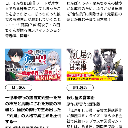
日、そんなBL創作ノートが片本
わんぱくっ子・星奈ちゃんの健や
人である練馬にバレてしまったこ
かな成長のため、ふりかかる危険
とをきっかけに、ぼっちだった彼
を“合法的”に排除せよ！元最強の
女の高校生活が激変していくこと
傭兵が挑む子育て日常譚！
に……！孤高(？)の腐女子・八田
ちゃんが贈る爆走ハイテンション
青春譚、開幕!!
試し読み
試し読み
一億年修行の無自覚剣聖〜ただ
殺し屋の営業術
の棒だと馬鹿にされた万能の神
原作/野宮有 漫画/藤
器と、極限の修行で生み出した
「江戸川乱歩賞」受賞の超話題作
『剣鬼』の人格で異世界を圧倒
が鮮烈コミカライズ！あらゆる会
社で成績トップの天才営業マン・
する〜
鳥井は、ある日、訪問先で殺し屋
原作/茨木野 漫画/汰遊たろ