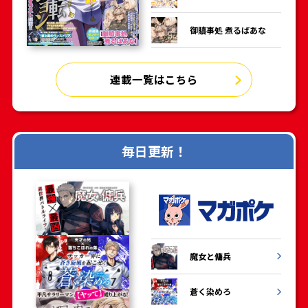
御贖事処 煮るばあな
連載一覧はこちら
毎日更新！
魔女と傭兵
蒼く染めろ