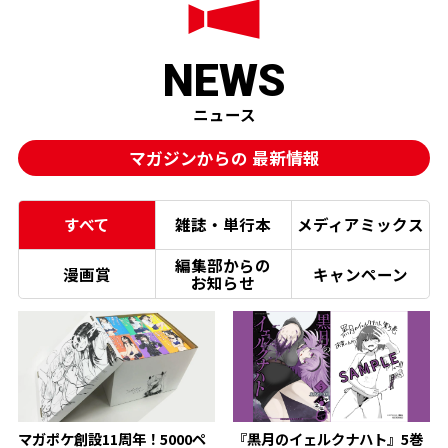
NEWS
ニュース
マガジンからの
最新情報
すべて
雑誌・単行本
メディアミックス
編集部からの
漫画賞
キャンペーン
お知らせ
マガポケ創設11周年！5000ペ
『黒月のイェルクナハト』5巻