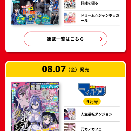
群雄を綴る
ドリーム☆ジャンボ☆ガ
ール
連載一覧はこちら
08.07
（金）発売
９月号
人生逆転ダンジョン
元カノカフェ