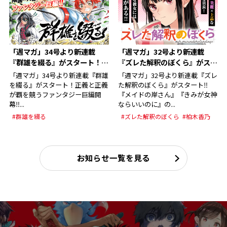
「週マガ」34号より新連載
「週マガ」32号より新連載
『群雄を綴る』がスタート！そ
『ズレた解釈のぼくら』がスタ
の筆が綴るは、群雄の生き様‼︎
ート‼︎『メイドの岸さん』『き
「週マガ」34号より新連載『群雄
「週マガ」32号より新連載『ズレ
描くはとびっきりの空想! 正義
みが女神ならいいのに』の柏木
を綴る』がスタート！正義と正義
た解釈のぼくら』がスタート‼︎
と正義が覇を競うファンタジー
香乃先生が帰還‼︎
が覇を競うファンタジー巨編開
『メイドの岸さん』『きみが女神
幕‼︎...
ならいいのに』の...
巨編開幕‼︎
#群雄を綴る
#ズレた解釈のぼくら
#柏木香乃
お知らせ一覧を見る