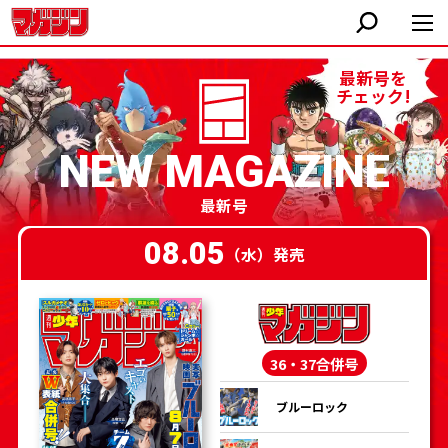
最新号を
チェック!
NEW MAGAZINE
最新号
08.05
（水）発売
36・37合併号
ブルーロック