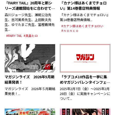
『FAIRY TAIL』20周年と新シ
『カナン様はあくまでチョロ
リーズ連載開始をに合わせてイ
い』第14巻書店特典情報
ラスト公開！出版社・編集部を
森川ジョージ先生、瀬尾公治先
『カナン様はあくまでチョロい』
超えた作家たちが大集結!!
生、吉河美希先生、上田敦夫先
第14巻書店特典情報...
生、ゆでたまご先生、冨樫義博先
#カナン様はあくまでチョロい
生...
#ｎｏｎｃｏ
#FAIRY TAIL
#真島ヒロ
マガジンライズ 2026年5月期
「ラブコメ10作品を一挙に集
結果発表！
めマガジンバレンタインフェア
を開催！Wチャンス抽選キャン
マガジンライズ 2026年５月期結
2025年2月7日（金）～2025年2月
ペーン」に関するお詫びとお知
果発表！...
28日（金）に実施キャンペーンに
らせ
ついて...