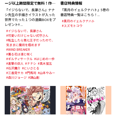
ージ以上期間限定で無料！作家
書店特典情報
陣から「11周年おめでとうコ
『イジらないで、長瀞さん』ナナ
『黒月のイェルクナハト』5巻の
メント」が到着 & 創設メンバ
シ先生の手描きイラストが入った
書店特典一覧はこちら！...
ー『イジらないで、長瀞さん』
世界でたった１つの漫画BOXをプ
#黒月のイェルクナハト
レゼント!! ...
ナナシ先生お絵描き動画公開!!
#スズモトコウ
#イジらないで、長瀞さん
#可愛いだけじゃない式守さん
#転生したら第七王子だったので、
気ままに魔術を極めます
#WIND BREAKER
#薫る花は凛と咲く
#ギルティサークル
#はじめの一歩
#進撃の巨人
#ナナシ
#真木蛍五
#石沢庸介
#にいさとる
#三香見サカ
#門馬司
#山本やみー
#森川ジョージ
#諫山創