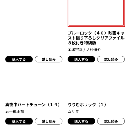
ブルーロック（４０）映画キャ
スト撮り下ろしクリアファイル
８枚付き特装版
金城宗幸 / ノ村優介
購入する
試し読み
購入する
試し読み
真夜中ハートチューン（１４）
りりむホリック（１）
五十嵐正邦
ムサヲ
購入する
試し読み
購入する
試し読み