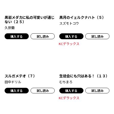
黒岩メダカに私の可愛いが通じ
黒月のイェルクナハト（５）
ない（２５）
スズモトコウ
久世蘭
購入する
試し読み
購入する
試し読み
KCデラックス
スルガメテオ（７）
生徒会にも穴はある！（１３）
田中ドリル
むちまろ
購入する
試し読み
購入する
試し読み
KCデラックス