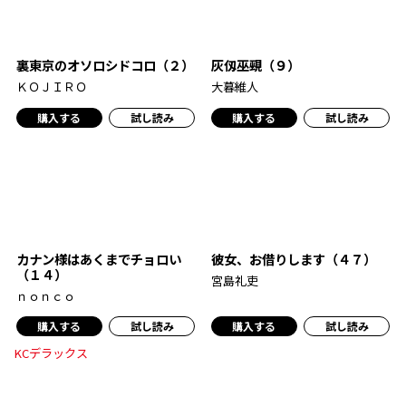
裏東京のオソロシドコロ（２）
灰仭巫覡（９）
ＫＯＪＩＲＯ
大暮維人
購入する
試し読み
購入する
試し読み
カナン様はあくまでチョロい
彼女、お借りします（４７）
（１４）
宮島礼吏
ｎｏｎｃｏ
購入する
試し読み
購入する
試し読み
KCデラックス