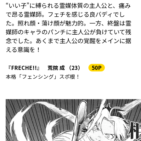
“いい子”に縛られる霊媒体質の主人公と、痛み
で昂る霊媒師。フェチを感じる良バディでし
た。照れ顔・蕩け顔が魅力的。一方、終盤は霊
媒師のキャラのパンチに主人公が負けていて残
念でした。あくまで主人公の覚醒をメインに据
える意識を！
『FRECHE!!』 荒院 成 （23）
50P
本格「フェンシング」スポ根！