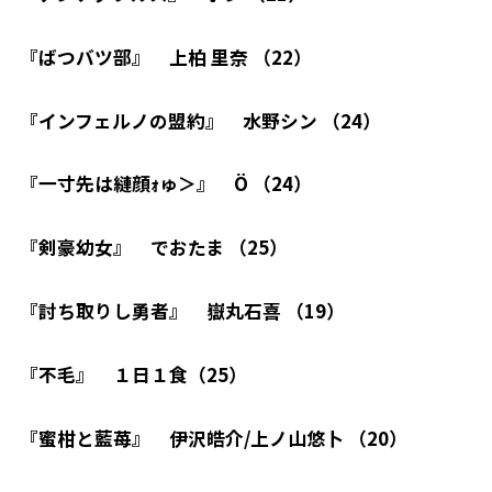
『ばつバツ部』 上柏 里奈 （22）
『インフェルノの盟約』 水野シン （24）
『一寸先は縺顔ｫゅ＞』 Ö （24）
『剣豪幼女』 でおたま （25）
『討ち取りし勇者』 嶽丸石喜 （19）
『不毛』 １日１食（25）
『蜜柑と藍苺』 伊沢皓介/上ノ山悠卜 （20）