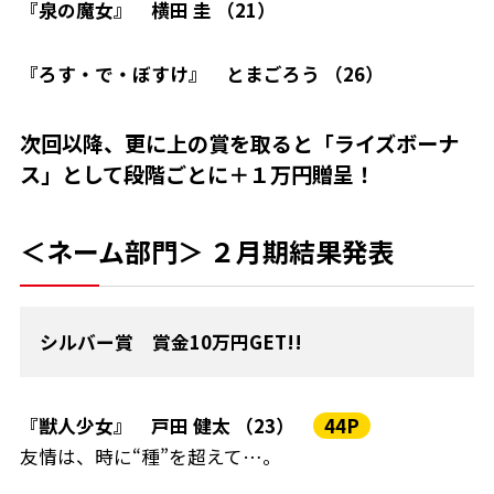
『泉の魔女』 横田 圭 （21）
『ろす・で・ぼすけ』 とまごろう （26）
次回以降、更に上の賞を取ると「ライズボーナ
ス」として段階ごとに＋１万円贈呈！
＜ネーム部門＞ ２月期結果発表
シルバー賞 賞金10万円GET!!
『獣人少女』 戸田 健太 （23）
44P
友情は、時に“種”を超えて…。