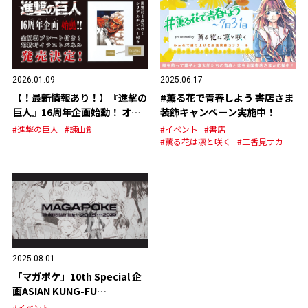
2026.01.09
2025.06.17
【！最新情報あり！】『進撃の
#薫る花で青春しよう 書店さま
巨人』16周年企画始動！ オリ
装飾キャンペーン実施中！
ジナルグッズの発売が決定！
#進撃の巨人
#諫山創
#イベント
#書店
#薫る花は凛と咲く
#三香見サカ
2025.08.01
「マガポケ」10th Special 企
画ASIAN KUNG-FU
GENERATION スペシャルPV
#イベント