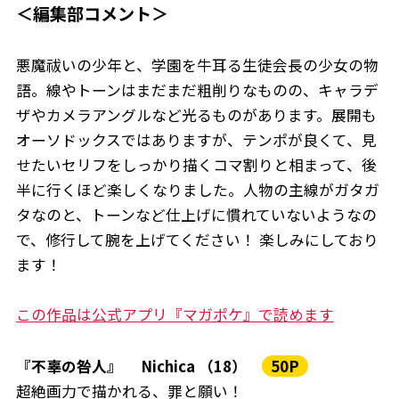
＜編集部コメント＞
悪魔祓いの少年と、学園を牛耳る生徒会長の少女の物
語。線やトーンはまだまだ粗削りなものの、キャラデ
ザやカメラアングルなど光るものがあります。展開も
オーソドックスではありますが、テンポが良くて、見
せたいセリフをしっかり描くコマ割りと相まって、後
半に行くほど楽しくなりました。人物の主線がガタガ
タなのと、トーンなど仕上げに慣れていないようなの
で、修行して腕を上げてください！ 楽しみにしており
ます！
この作品は公式アプリ『マガポケ』で読めます
『不辜の咎人』 Nichica （18）
50P
超絶画力で描かれる、罪と願い！