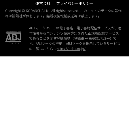
運営会社
プライバシーポリシー
Copyright © KODANSHA Ltd. All rights reserved. このサイトのデータの著作
権は講談社が保有します。無断複製転載放送等は禁止します。
ABJマークは、この電子書店・電子書籍配信サービスが、著
作権者からコンテンツ使用許諾を得た正規版配信サービス
であることを示す登録商標（登録番号 第6091713号）で
す。ABJマークの詳細、ABJマークを掲示しているサービス
の一覧はこちら→
https://aebs.or.jp/