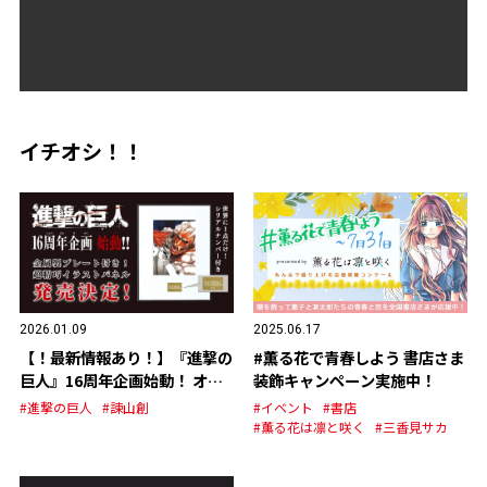
イチオシ！！
2026.01.09
2025.06.17
【！最新情報あり！】『進撃の
#薫る花で青春しよう 書店さま
巨人』16周年企画始動！ オリ
装飾キャンペーン実施中！
ジナルグッズの発売が決定！
#進撃の巨人
#諫山創
#イベント
#書店
#薫る花は凛と咲く
#三香見サカ