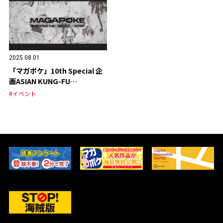
2025.08.01
「マガポケ」10th Special 企
画ASIAN KUNG-FU
GENERATION スペシャルPV
#イベント
公開！