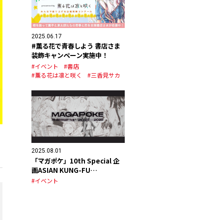
2025.06.17
#薫る花で青春しよう 書店さま
装飾キャンペーン実施中！
#イベント
#書店
#薫る花は凛と咲く
#三香見サカ
2025.08.01
「マガポケ」10th Special 企
画ASIAN KUNG-FU
GENERATION スペシャルPV公
#イベント
開！