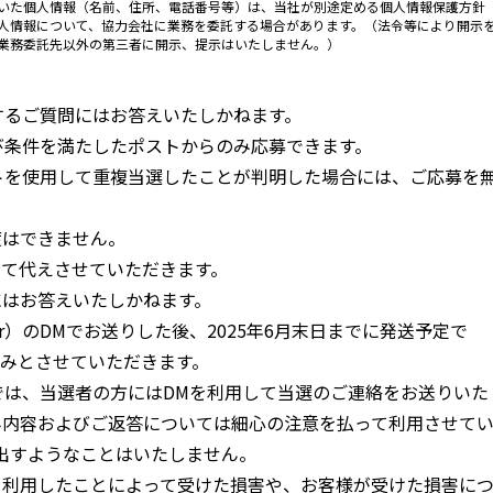
いた個人情報（名前、住所、電話番号等）は、当社が別途定める個人情報保護方針
人情報について、協力会社に業務を委託する場合があります。（法令等により開示
業務委託先以外の第三者に開示、提示はいたしません。）
に関するご質問にはお答えいたしかねます。
および条件を満たしたポストからのみ応募できます。
ウントを使用して重複当選したことが判明した場合には、ご応募を
渡はできません。
って代えさせていただきます。
にはお答えいたしかねます。
er）のDMでお送りした後、
2025年6月末日
までに発送予定で
みとさせていただきます。
応募では、当選者の方にはDMを利用して当選のご連絡をお送りいた
み内容およびご返答については細心の注意を払って利用させて
出すようなことはいたしません。
を利用したことによって受けた損害や、お客様が受けた損害に