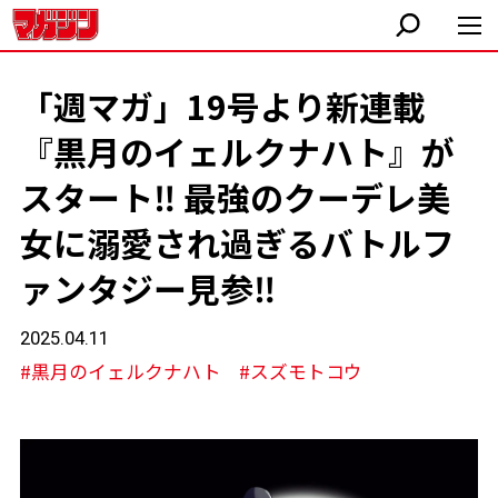
「週マガ」19号より新連載
『黒月のイェルクナハト』が
スタート‼︎ 最強のクーデレ美
女に溺愛され過ぎるバトルフ
ァンタジー見参‼︎
2025.04.11
#黒月のイェルクナハト
#スズモトコウ