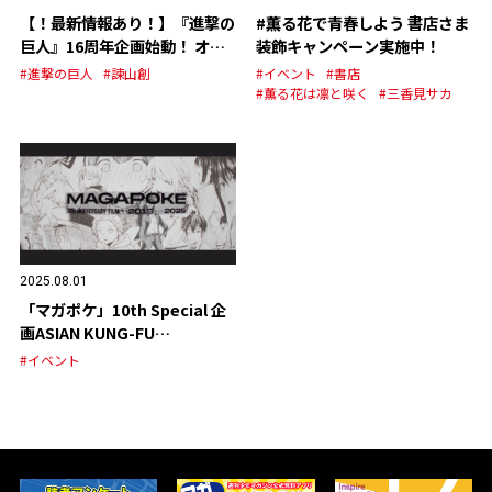
【！最新情報あり！】『進撃の
#薫る花で青春しよう 書店さま
巨人』16周年企画始動！ オリ
装飾キャンペーン実施中！
ジナルグッズの発売が決定！
#進撃の巨人
#諫山創
#イベント
#書店
#薫る花は凛と咲く
#三香見サカ
2025.08.01
「マガポケ」10th Special 企
画ASIAN KUNG-FU
GENERATION スペシャルPV
#イベント
公開！