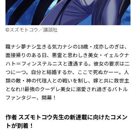
©スズモトコウ／講談社
職ナシ夢ナシ生きる気力ナシの18歳・戌亦しのぎは、
面接帰りのある日、悪霊と思わしき美女・イェルクナ
ハト＝フィンステルニスと遭遇する。彼女の要求は二
つに一つ。自分と結婚するか、ここで死ぬかーー。人
類の敵・神の代理人との戦いを制し、嫁と共に救世主
となれ!!最強のクーデレ美女に溺愛され過ぎるバトル
ファンタジー、開幕！
作者 スズモトコウ先生の新連載に向けたコメン
トが到着！