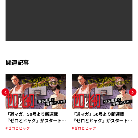
関連記事
「週マガ」50号より新連載
「週マガ」50号より新連載
『ゼロとヒャク』がスタート‼︎
『ゼロとヒャク』がスタート‼︎
貫け！自分だけのスタイル‼︎ 伝
貫け！自分だけのスタイル‼︎ 伝
#ゼロとヒャク
#ゼロとヒャク
説の始まりは怒涛の67P‼︎
説の始まりは怒涛の67P‼︎