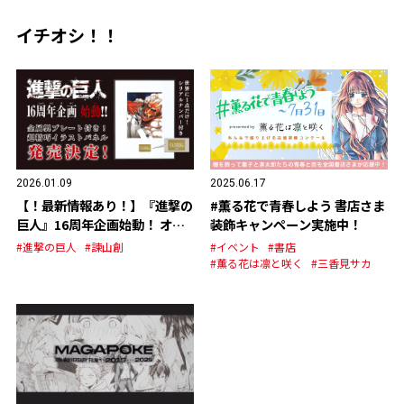
イチオシ！！
2026.01.09
2025.06.17
【！最新情報あり！】『進撃の
#薫る花で青春しよう 書店さま
巨人』16周年企画始動！ オリ
装飾キャンペーン実施中！
ジナルグッズの発売が決定！
#進撃の巨人
#諫山創
#イベント
#書店
#薫る花は凛と咲く
#三香見サカ