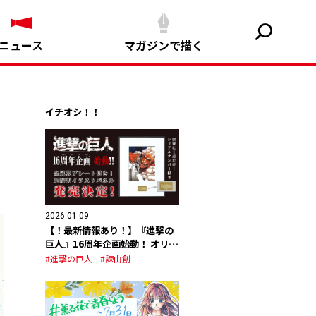
ニュース
マガジンで描く
イチオシ！！
2026.01.09
【！最新情報あり！】『進撃の
巨人』16周年企画始動！ オリジ
ナルグッズの発売が決定！
#進撃の巨人
#諫山創