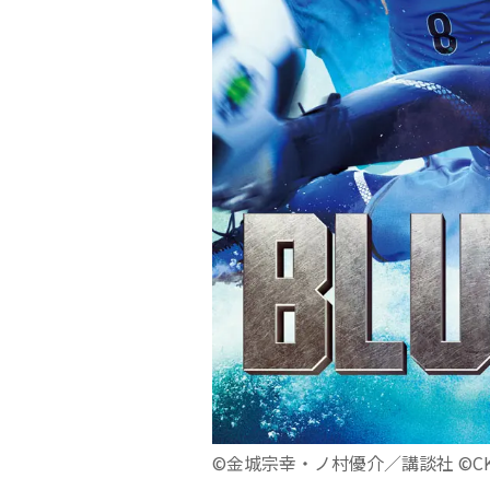
©金城宗幸・ノ村優介／講談社 ©CK 