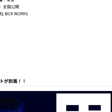
金）全国公開
CK WORKS
トが到着！！