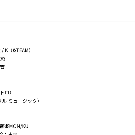
/ K（&TEAM）
昭
育
ストロ）
バーサル ミュージック）
音楽
MON/KU
給
：東宝