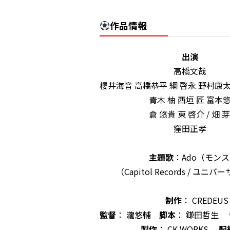
作品情報
出演
高橋文哉
櫻井海音 高橋恭平 綱 啓永 野村康太 
青木 柚 西垣 匠 富本惣
倉 悠貴 東 啓介 / 畑 芽
窪田正孝
主題歌
：Ado（モン
（Capitol Records / ユニ
制作
： CREDEUS
監督
： 瀧悠輔
脚本
： 鎌田哲生
製作
： CK WORKS
配