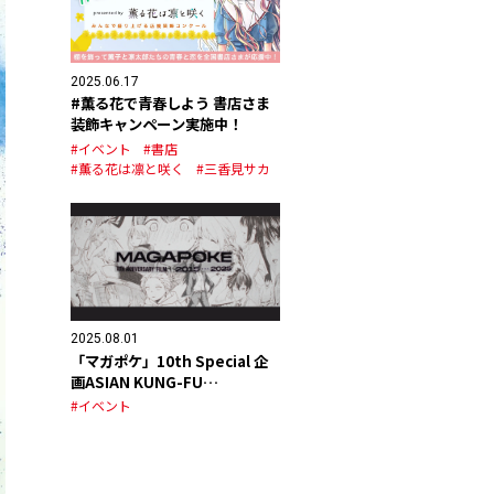
2025.06.17
#薫る花で青春しよう 書店さま
装飾キャンペーン実施中！
#イベント
#書店
#薫る花は凛と咲く
#三香見サカ
2025.08.01
「マガポケ」10th Special 企
画ASIAN KUNG-FU
GENERATION スペシャルPV公
#イベント
開！