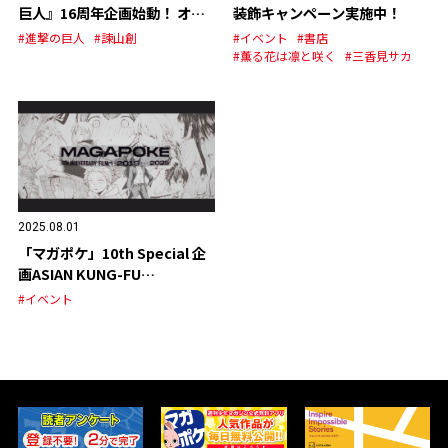
巨人』16周年企画始動！ オリ
装飾キャンペーン実施中！
ジナルグッズの発売が決定！
#進撃の巨人
#諫山創
#イベント
#書店
#薫る花は凛と咲く
#三香見サカ
2025.08.01
「マガポケ」10th Special 企
画ASIAN KUNG-FU
GENERATION スペシャルPV
#イベント
公開！