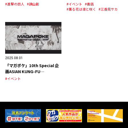
ジナルグッズの発売が決定！
#進撃の巨人
#諫山創
#イベント
#書店
#薫る花は凛と咲く
#三香見サカ
2025.08.01
「マガポケ」10th Special 企
画ASIAN KUNG-FU
GENERATION スペシャルPV
#イベント
公開！