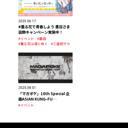
2025.06.17
#薫る花で青春しよう 書店さま
装飾キャンペーン実施中！
#イベント
#書店
#薫る花は凛と咲く
#三香見サカ
2025.08.01
「マガポケ」10th Special 企
画ASIAN KUNG-FU
GENERATION スペシャルPV公
#イベント
開！