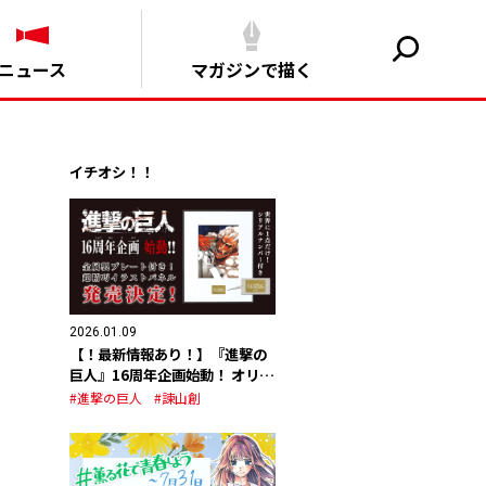
ニュース
マガジンで描く
イチオシ！！
2026.01.09
【！最新情報あり！】『進撃の
巨人』16周年企画始動！ オリジ
ナルグッズの発売が決定！
#進撃の巨人
#諫山創