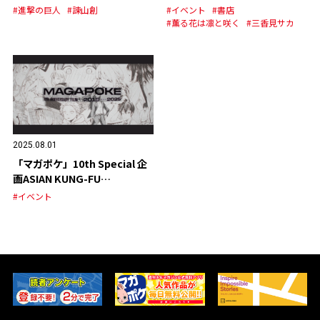
ジナルグッズの発売が決定！
#進撃の巨人
#諫山創
#イベント
#書店
#薫る花は凛と咲く
#三香見サカ
2025.08.01
「マガポケ」10th Special 企
画ASIAN KUNG-FU
GENERATION スペシャルPV
#イベント
公開！