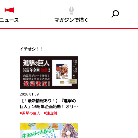
ニュース
マガジンで描く
イチオシ！！
2026.01.09
【！最新情報あり！】『進撃の
巨人』16周年企画始動！ オリジ
ナルグッズの発売が決定！
#進撃の巨人
#諫山創