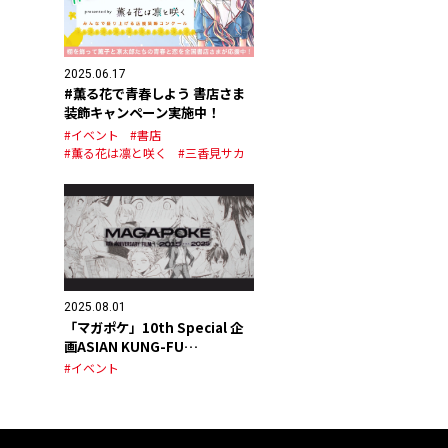
2025.06.17
#薫る花で青春しよう 書店さま
装飾キャンペーン実施中！
#イベント
#書店
#薫る花は凛と咲く
#三香見サカ
2025.08.01
「マガポケ」10th Special 企
画ASIAN KUNG-FU
GENERATION スペシャルPV公
#イベント
開！