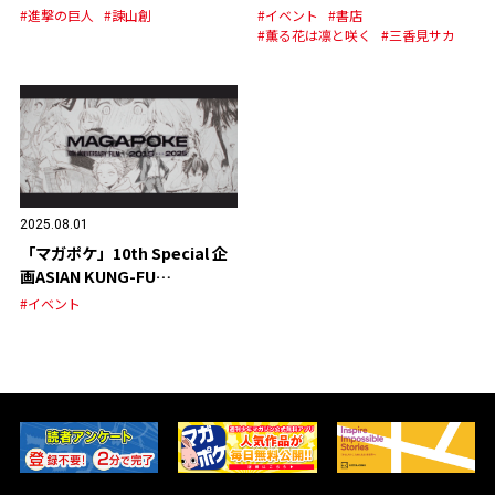
ジナルグッズの発売が決定！
#進撃の巨人
#諫山創
#イベント
#書店
#薫る花は凛と咲く
#三香見サカ
2025.08.01
「マガポケ」10th Special 企
画ASIAN KUNG-FU
GENERATION スペシャルPV
#イベント
公開！