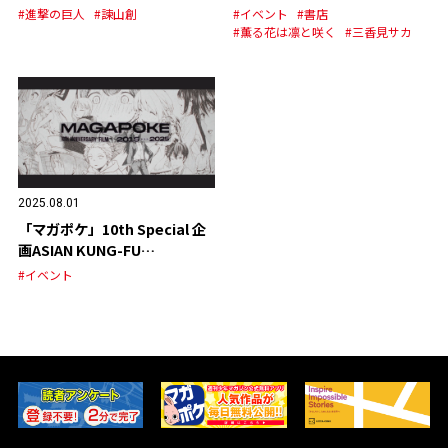
ジナルグッズの発売が決定！
#進撃の巨人
#諫山創
#イベント
#書店
#薫る花は凛と咲く
#三香見サカ
2025.08.01
「マガポケ」10th Special 企
画ASIAN KUNG-FU
GENERATION スペシャルPV
#イベント
公開！