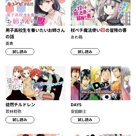
男子高校生を養いたいお姉さん
杖ペチ魔法使い
の冒険の書
の話
あわ箱
英貴
試し読み
試し読み
徒然チルドレン
DAYS
若林稔弥
安田剛士
試し読み
試し読み