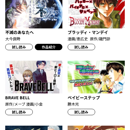
ブラッディ・マンデイ
不滅のあなたへ
漫画/恵広史 原作/龍門諒
大今良時
試し読み
作品紹介
試し読み
BRAVE BELL
ベイビーステップ
原作/メーブ 漫画/小金
勝木光
試し読み
試し読み