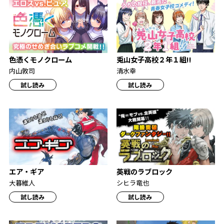
兎山女子高校２年１組!!
色憑くモノクローム
清水幸
内山敦司
試し読み
試し読み
エア・ギア
英戦のラブロック
大暮維人
シヒラ竜也
試し読み
試し読み