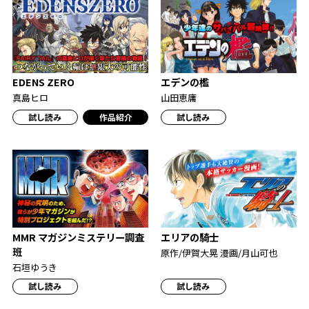
EDENS ZERO
エデンの檻
真島ヒロ
山田恵庸
試し読み
作品紹介
試し読み
MMR マガジンミステリー調査
エリアの騎士
班
原作/伊賀大晃 漫画/月山可也
石垣ゆうき
試し読み
試し読み