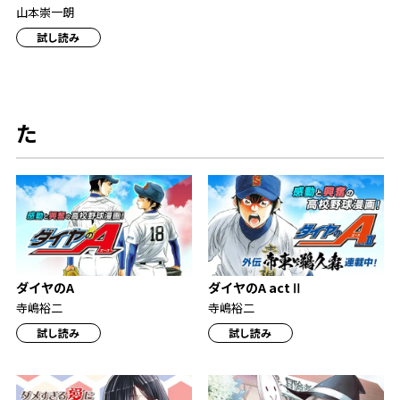
山本崇一朗
試し読み
た
ダイヤのA
ダイヤのA actⅡ
寺嶋裕二
寺嶋裕二
試し読み
試し読み