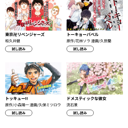
東京卍リベンジャーズ
トーキョーバベル
和久井健
原作/花林ソラ 漫画/久世蘭
試し読み
試し読み
トッキュー!!
ドメスティックな彼女
原作/小森陽一 漫画/久保ミツロウ
流石景
試し読み
試し読み