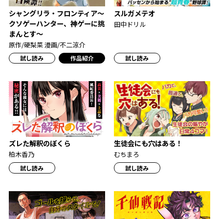
シャングリラ・フロンティア～
スルガメテオ
クソゲーハンター、神ゲーに挑
田中ドリル
まんとす～
原作/硬梨菜 漫画/不二涼介
試し読み
作品紹介
試し読み
生徒会にも穴はある！
ズレた解釈のぼくら
むちまろ
柏木香乃
試し読み
試し読み