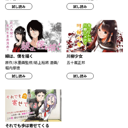
試し読み
試し読み
線は、僕を描く
川柳少女
原作/水墨画監修/砥上裕將 漫画/
五十嵐正邦
堀内厚徳
試し読み
試し読み
それでも歩は寄せてくる