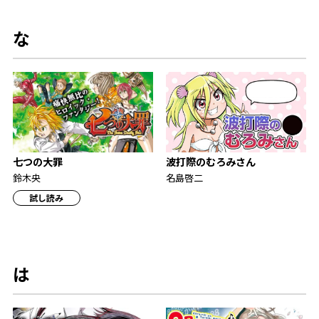
な
波打際のむろみさん
七つの大罪
名島啓二
鈴木央
試し読み
は