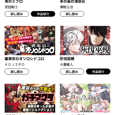
青のミブロ
あの島の海音荘
安田剛士
瀬尾公治
試し読み
作品紹介
試し読み
裏東京のオソロシドコロ
灰仭巫覡
ＫＯＪＩＲＯ
大暮維人
試し読み
試し読み
作品紹介