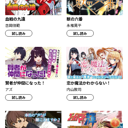
血戦の九遠
獣の六番
枩岡佳範
永椎晃平
試し読み
試し読み
賢者が仲間になった！
恋か魔法かわからない！
アズ
内山敦司
試し読み
試し読み