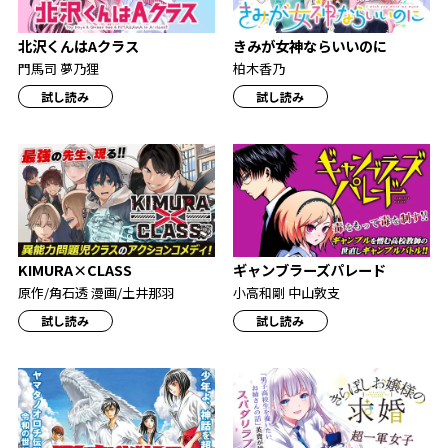
北沢くんはAクラス
きみが女神ならいいのに
門馬司 夢乃狸
柏木香乃
試し読み
試し読み
KIMURA×CLASS
ギャンブラーズパレード
原作/角石透 漫画/土井那羽
小高和剛 中山敦支
試し読み
試し読み