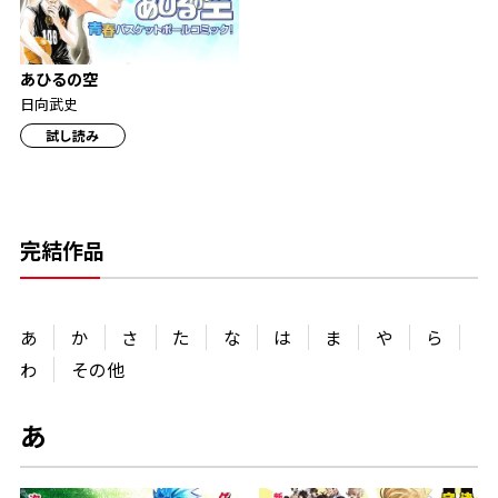
あひるの空
日向武史
試し読み
完結作品
あ
か
さ
た
な
は
ま
や
ら
わ
その他
あ