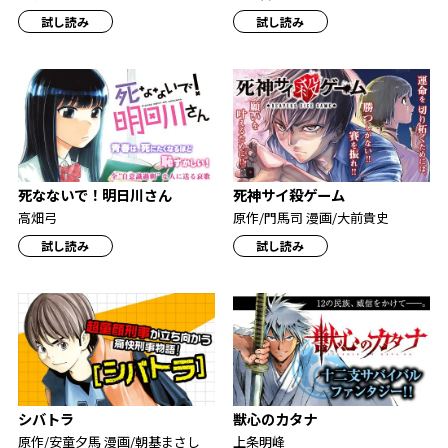
試し読み
試し読み
死なないで！明日川さん
死神サイ殺ゲーム
高畑弓
原作/門馬司 漫画/大前貴史
試し読み
試し読み
シバトラ
獣心のカタナ
原作/安童夕馬 漫画/朝基まさし
上条明峰