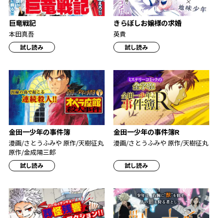
巨竜戦記
きらぼしお嬢様の求婚
本田真吾
英貴
試し読み
試し読み
金田一少年の事件簿
金田一少年の事件簿R
漫画/さとうふみや 原作/天樹征丸
漫画/さとうふみや 原作/天樹征丸
原作/金成陽三郎
試し読み
試し読み