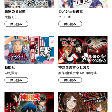
カノジョも彼女
篝家の８兄弟
ヒロユキ
大智そら
試し読み
試し読み
我間乱
神さまの言うとおり
中丸洋介
原作/金城宗幸 ART/藤村緋二
試し読み
試し読み