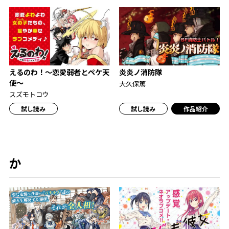
えるのわ！～恋愛弱者とペケ天
炎炎ノ消防隊
使～
大久保篤
スズモトコウ
試し読み
試し読み
作品紹介
か