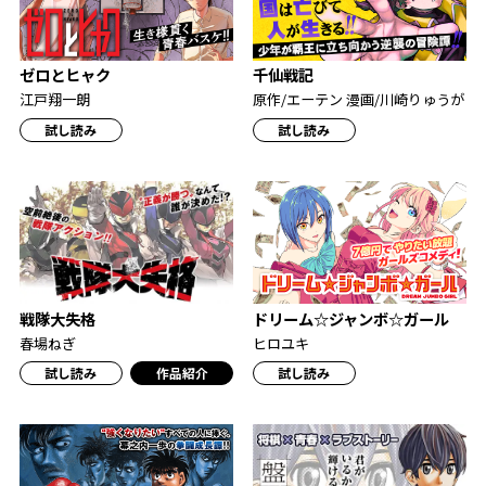
ゼロとヒャク
千仙戦記
江戸翔一朗
原作/エーテン 漫画/川崎りゅうが
試し読み
試し読み
戦隊大失格
ドリーム☆ジャンボ☆ガール
春場ねぎ
ヒロユキ
試し読み
作品紹介
試し読み