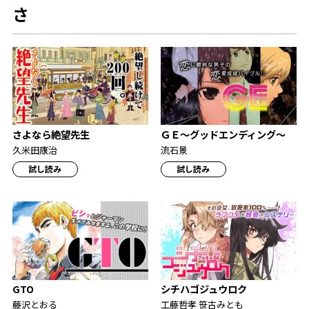
さ
さよなら絶望先生
ＧＥ～グッドエンディング～
久米田康治
流石景
試し読み
試し読み
GTO
シチハゴジュウロク
藤沢とおる
工藤哲孝 笹古みとも