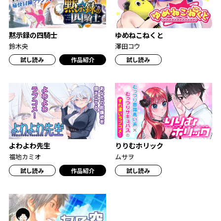
黙示録の四騎士
ゆめねこねくと
鈴木央
澤田コウ
試し読み
作品紹介
試し読み
よわよわ先生
りりむホリック
福地カミオ
ムサヲ
試し読み
作品紹介
試し読み