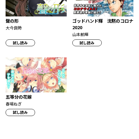
聲の形
ゴッドハンド輝 沈黙のコロナ
2020
大今良時
山本航暉
試し読み
試し読み
五等分の花嫁
春場ねぎ
試し読み