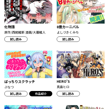
化物語
8畳カーニバル
原作/西尾維新 漫画/大暮維人
よしづきくみち
試し読み
試し読み
HERO'S
ばっちりスクラッチ
真島ヒロ
ぷなつ
試し読み
作品紹介
試し読み