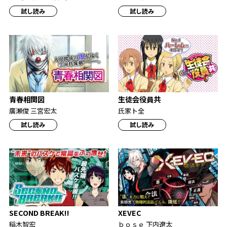
試し読み
試し読み
青春相関図
生徒会役員共
廣瀬俊 三宮宏太
氏家ト全
試し読み
試し読み
SECOND BREAK!!
XEVEC
稲木智宏
ｂｏｓｅ 下内遼太