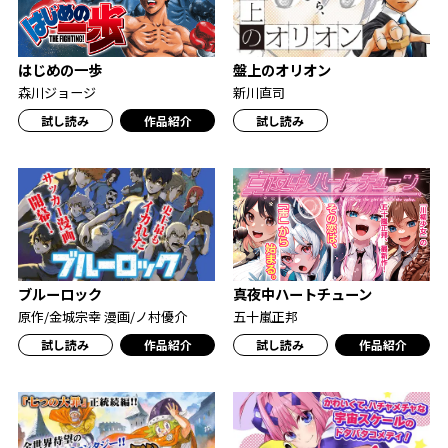
盤上のオリオン
はじめの一歩
新川直司
森川ジョージ
試し読み
作品紹介
試し読み
ブルーロック
真夜中ハートチューン
原作/金城宗幸 漫画/ノ村優介
五十嵐正邦
試し読み
作品紹介
試し読み
作品紹介