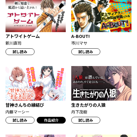
アトワイトゲーム
A-BOUT!
新川直司
市川マサ
試し読み
試し読み
甘神さんちの縁結び
生きたがりの人狼
内藤マーシー
丹下茂樹
試し読み
作品紹介
試し読み