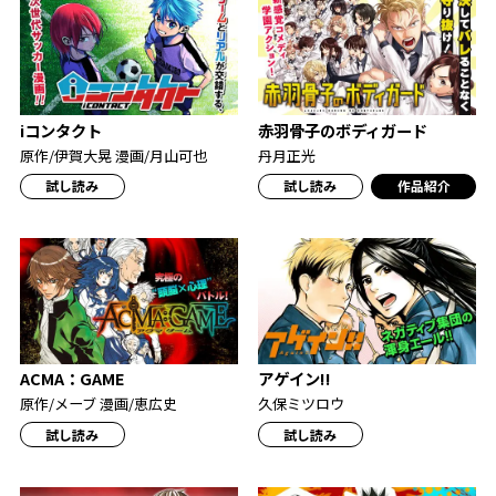
iコンタクト
赤羽骨子のボディガード
原作/伊賀大晃 漫画/月山可也
丹月正光
試し読み
試し読み
作品紹介
ACMA：GAME
アゲイン!!
原作/メーブ 漫画/恵広史
久保ミツロウ
試し読み
試し読み