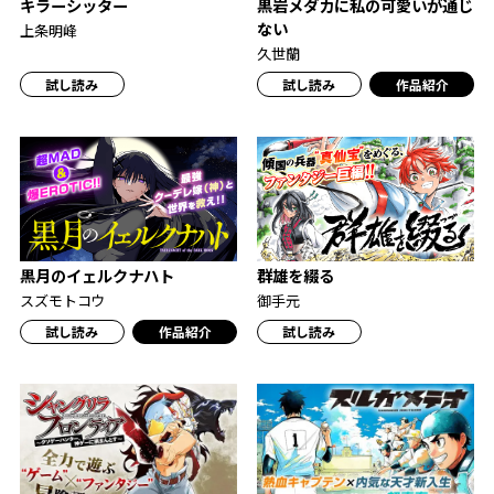
黒岩メダカに私の可愛いが通じ
キラーシッター
ない
上条明峰
久世蘭
試し読み
試し読み
作品紹介
黒月のイェルクナハト
群雄を綴る
スズモトコウ
御手元
試し読み
作品紹介
試し読み