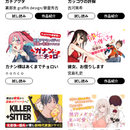
ガチアクタ
カッコウの許嫁
裏那圭 graffiti design/晏童秀吉
吉河美希
試し読み
作品紹介
試し読み
作品紹介
カナン様はあくまでチョロい
彼女、お借りします
ｎｏｎｃｏ
宮島礼吏
試し読み
試し読み
作品紹介