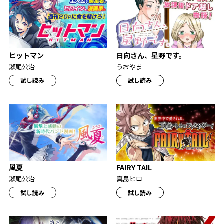
ヒットマン
日向さん、星野です。
瀬尾公治
うおやま
試し読み
試し読み
風夏
FAIRY TAIL
瀬尾公治
真島ヒロ
試し読み
試し読み