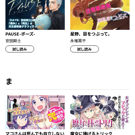
PAUSE-ポーズ-
星野、目をつぶって。
安田剛士
永椎晃平
試し読み
試し読み
ま
マコさんは死んでも自立しない
魔女に捧げるトリック