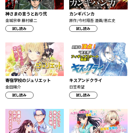
神さまの言うとおり弐
カンギバンカ
金城宗幸 藤村緋二
原作/今村翔吾 漫画/恵広史
試し読み
試し読み
寄宿学校のジュリエット
キスアンドクライ
金田陽介
日笠希望
試し読み
試し読み