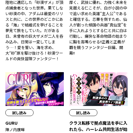
陸地に適応した「砂漠ザメ」が頂
厚く、武技に優れ、力強く未来を
点捕食者となった世界。果てしな
見据える仁こそが、白が小説の中
い砂漠の中、アダムは最愛のリリ
で追い求めた英雄――“主人公”である
スと共に、この世界のどこかにあ
と確信する。芯華を倒すため、仙
る「海」で結婚式を挙げることを
人が創った傾国の兵器“真仙宝”を
夢見て旅をしていた。だがある
手に入れようとする仁と共に白は
日、未曾有の巨大ザメが二人を呑
行動し、痛快な革命物語の始まり
み込み、日常は一変してしま
に胸を高鳴らせる――!!正義と正義が
う…！愛を誓い、海を求め、
覇を競うファンタジー巨編、開
大“砂”原を駆け抜けろ！砂漠ワー
幕!!
ルドの爽快冒険ファンタジー！
試し読み
試し読み
GURU
クラス転移で拠点魔法を手に入
れたら、ハーレム共同生活が始
陣ノ内康暉