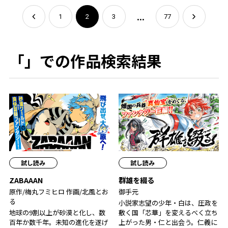
...
1
2
3
77
「」での作品検索結果
試し読み
試し読み
ZABAAAN
群雄を綴る
原作/梅丸フミヒロ 作画/北風とお
御手元
る
小説家志望の少年・白は、圧政を
地球の9割以上が砂漠と化し、数
敷く国「芯華」を変えるべく立ち
百年か数千年。未知の進化を遂げ
上がった男・仁と出会う。仁義に