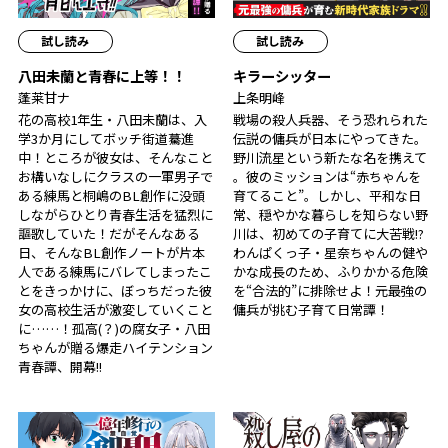
試し読み
試し読み
八田未蘭と青春に上等！！
キラーシッター
蓬莱甘ナ
上条明峰
花の高校1年生・八田未蘭は、入
戦場の殺人兵器、そう恐れられた
学3か月にしてボッチ街道驀進
伝説の傭兵が日本にやってきた。
中！ところが彼女は、そんなこと
野川流星という新たな名を携えて
お構いなしにクラスの一軍男子で
――。彼のミッションは“赤ちゃんを
ある練馬と桐嶋のBL創作に没頭
育てること”。しかし、平和な日
しながらひとり青春生活を猛烈に
常、穏やかな暮らしを知らない野
謳歌していた！だがそんなある
川は、初めての子育てに大苦戦!?
日、そんなBL創作ノートが片本
わんぱくっ子・星奈ちゃんの健や
人である練馬にバレてしまったこ
かな成長のため、ふりかかる危険
とをきっかけに、ぼっちだった彼
を“合法的”に排除せよ！元最強の
女の高校生活が激変していくこと
傭兵が挑む子育て日常譚！
に……！孤高(？)の腐女子・八田
ちゃんが贈る爆走ハイテンション
青春譚、開幕!!