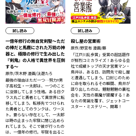
試し読み
試し読み
一億年修行の無自覚剣聖〜ただ
殺し屋の営業術
の棒だと馬鹿にされた万能の神
原作/野宮有 漫画/藤
器と、極限の修行で生み出した
「江戸川乱歩賞」受賞の超話題作
『剣鬼』の人格で異世界を圧倒
が鮮烈コミカライズ！あらゆる会
社で成績トップの天才営業マン・
する〜
鳥井は、ある日、訪問先で殺し屋
原作/茨木野 漫画/汰遊たろ
と遭遇してしまう。口封じのため
最強の理由はただ一つ…努力!!男
に命を取られるその瞬間、鳥井が
子高校生・一太郎は、一つのこと
語り出したのは――。魑魅魍魎の裏社
に没頭してしまう性格。ある日ク
会を、天性の悪魔が蹂躙する！あ
ラス丸ごと勇者として異世界に転
なたの常識を覆す、ジェットコー
移してしまう。転移先でつけられ
スター・ミステリー、開幕！
た勇者としてのランクは、ワース
ト。要らない存在として、一太郎
は時の止まった牢獄に閉じ込めら
れてしまう。そこで彼が行ったの
は、一億年の修行。牢獄を出るこ