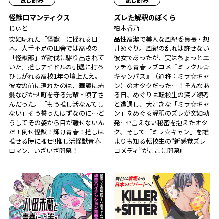
試し読み
試し読み
怪獣ロマンティクス
ズレた解釈のぼくら
じぃと
柏木香乃
突如現れた「怪獣」に揺れる日
品性高潔で美人な風紀委員長・想
本。人手不足の田舎では高校の
井めぐり。風紀の乱れは許せない
「怪獣部」が討伐に駆り出されて
彼女であったが、実はちょっとエ
いた。推しアイドルの引退に打ち
ッチな青春ラブコメ『ミラクル☆
ひしがれる高校1年の壇上たえ。
キャンパス』（通称：ミラ☆キャ
彼女の前に現れたのは、華麗に赤
ン）のオタクだった…！そんなあ
髪なびかせ町を守る先輩・唄子さ
る日、めぐりは転校生の深ノ瀬考
んだった。「もう推し活なんてし
と遭遇し、大好きな「ミラ☆キャ
ない」そう誓ったはずなのに…ど
ン」をめぐる解釈のズレが突如勃
うしてその姿から目が離せないん
発…!?言えない秘密を抱えたオタ
だ！倒せ怪獣！輝け青春！推しは
ク、そして「ミラ☆キャン」を誰
推せる時に推せ!!推し活怪獣青春
よりも知る転校生の“新感覚ズレ
ロマン、いざいざ開幕！
コメディ”がここに開幕!!