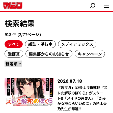
検索結果
918 件 (2/77ページ)
すべて
雑誌・単行本
メディアミックス
漫画賞
編集部からのお知らせ
キャンペーン
2026.07.18
「週マガ」32号より新連載『ズ
レた解釈のぼくら』がスター
ト‼︎『メイドの岸さん』『きみ
が女神ならいいのに』の柏木香
乃先生が帰還‼︎