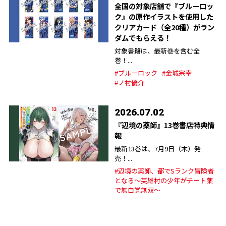
全国の対象店舗で『ブルーロッ
ク』の原作イラストを使用した
クリアカード（全20種）がラン
ダムでもらえる！
対象書籍は、最新巻を含む全
巻！...
#ブルーロック
#金城宗幸
#ノ村優介
2026.07.02
『辺境の薬師』13巻書店特典情
報
最新13巻は、7月9日（木）発
売！...
#辺境の薬師、都でSランク冒険者
となる～英雄村の少年がチート薬
で無自覚無双〜