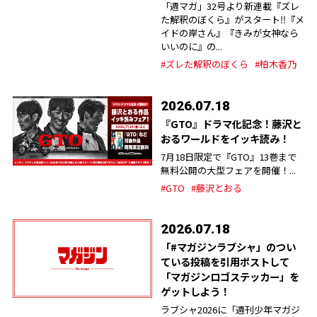
「週マガ」32号より新連載『ズレ
た解釈のぼくら』がスタート‼︎『メ
イドの岸さん』『きみが女神なら
いいのに』の...
#ズレた解釈のぼくら
#柏木香乃
2026.07.18
『GTO』ドラマ化記念！藤沢と
おるワールドをイッキ読み！
7月18日限定で『GTO』13巻まで
無料公開の大型フェアを開催！...
#GTO
#藤沢とおる
2026.07.18
「#マガジンラブシャ」のつい
ている投稿を引用ポストして
「マガジンロゴステッカー」を
ゲットしよう！
ラブシャ2026に「週刊少年マガジ