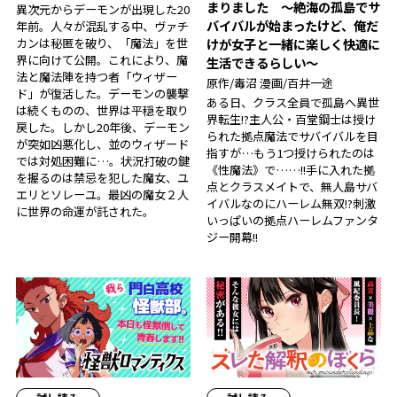
まりました ～絶海の孤島でサ
異次元からデーモンが出現した20
バイバルが始まったけど、俺だ
年前。人々が混乱する中、ヴァチ
カンは秘匿を破り、「魔法」を世
けが女子と一緒に楽しく快適に
界に向けて公開。これにより、魔
生活できるらしい～
法と魔法陣を持つ者「ウィザー
原作/毒沼 漫画/百井一途
ド」が復活した。デーモンの襲撃
ある日、クラス全員で孤島へ異世
は続くものの、世界は平穏を取り
界転生!?主人公・百堂鋼士は授け
戻した。しかし20年後、デーモン
られた拠点魔法でサバイバルを目
が突如凶悪化し、並のウィザード
指すが…もう1つ授けられたのは
では対処困難に…。状況打破の鍵
《性魔法》で……!!手に入れた拠
を握るのは禁忌を犯した魔女、ユ
点とクラスメイトで、無人島サバ
エリとソレーユ。最凶の魔女２人
イバルなのにハーレム無双!?刺激
に世界の命運が託された――。
いっぱいの拠点ハーレムファンタ
ジー開幕!!