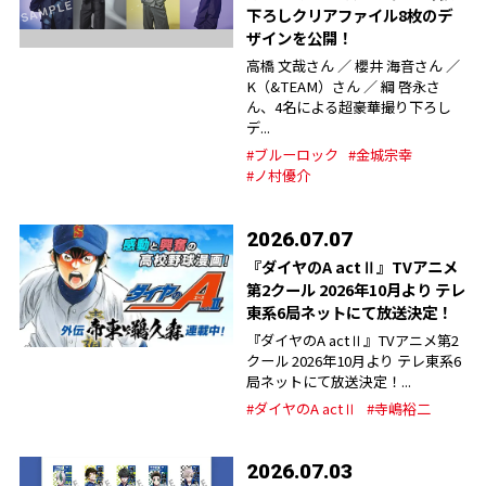
下ろしクリアファイル8枚のデ
ザインを公開！
⾼橋 ⽂哉さん ／ 櫻井 海⾳さん ／
K（&TEAM）さん ／ 綱 啓永さ
ん、4名による超豪華撮り下ろし
デ...
#ブルーロック
#金城宗幸
#ノ村優介
2026.07.07
『ダイヤのA actⅡ』TVアニメ
第2クール 2026年10月より テレ
東系6局ネットにて放送決定！
『ダイヤのA actⅡ』TVアニメ第2
クール 2026年10月より テレ東系6
局ネットにて放送決定！...
#ダイヤのA actⅡ
#寺嶋裕二
2026.07.03