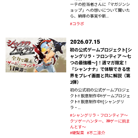
ーテの担当者さんに「マガジンシ
ョップ」への想いについて聞いた
ら、納得の事実や新...
#コラボ
2026.07.15
初の公式ゲームプロジェクト[シ
ャングリラ・フロンティア ～七
つの最強種～]！週マガ限定！
『シャンナナ』で体験できる世
界をプレイ画面と共に解説（第
2弾）
初の公式初の公式ゲームプロジェ
クト!! 鋭意制作中!!ゲームプロジェ
クト!! 鋭意制作中!![シャングリ
ラ・...
#シャングリラ・フロンティア～
クソゲーハンター、神ゲーに挑ま
んとす～
#硬梨菜
#不二涼介