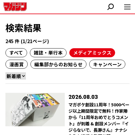
検索結果
245 件 (1/21ページ)
すべて
雑誌・単行本
メディアミックス
漫画賞
編集部からのお知らせ
キャンペーン
2026.08.03
マガポケ創設11周年！5000ペー
ジ以上期間限定で無料！作家陣
から「11周年おめでとうコメン
ト」が到着 & 創設メンバー『イ
ジらないで、長瀞さん』ナナシ