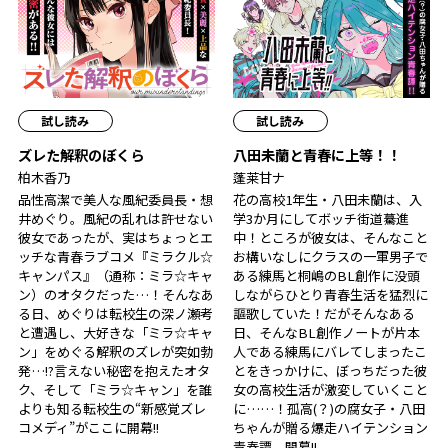
試し読み
試し読み
ズレた解釈のぼくら
八田未蘭と青春に上等！！
柏木香乃
蓬莱甘ナ
品性高潔で美人な風紀委員長・想
花の高校1年生・八田未蘭は、入
井めぐり。風紀の乱れは許せない
学3か月にしてボッチ街道驀進
彼女であったが、実はちょっとエ
中！ところが彼女は、そんなこと
ッチな青春ラブコメ『ミラクル☆
お構いなしにクラスの一軍男子で
キャンパス』（通称：ミラ☆キャ
ある練馬と桐嶋のBL創作に没頭
ン）のオタクだった…！そんなあ
しながらひとり青春生活を猛烈に
る日、めぐりは転校生の深ノ瀬考
謳歌していた！だがそんなある
と遭遇し、大好きな「ミラ☆キャ
日、そんなBL創作ノートが片本
ン」をめぐる解釈のズレが突如勃
人である練馬にバレてしまったこ
発…!?言えない秘密を抱えたオタ
とをきっかけに、ぼっちだった彼
ク、そして「ミラ☆キャン」を誰
女の高校生活が激変していくこと
よりも知る転校生の“新感覚ズレ
に……！孤高(？)の腐女子・八田
コメディ”がここに開幕!!
ちゃんが贈る爆走ハイテンション
青春譚、開幕!!