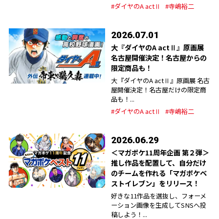
#ダイヤのA actⅡ
#寺嶋裕二
2026.07.01
大『ダイヤのA actⅡ』原画展
名古屋開催決定！名古屋からの
限定商品も！
大『ダイヤのA actⅡ』原画展 名古
屋開催決定！名古屋だけの限定商
品も！...
#ダイヤのA actⅡ
#寺嶋裕二
2026.06.29
＜マガポケ11周年企画 第２弾＞
推し作品を配置して、自分だけ
のチームを作れる「マガポケベ
ストイレブン」をリリース！
好きな11作品を選抜し、フォーメ
ーション画像を生成してSNSへ投
稿しよう！...