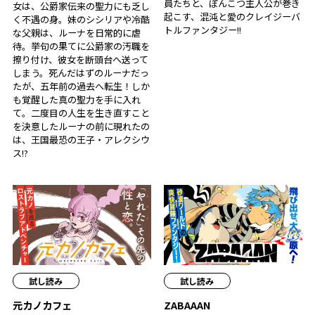
員たちと、ぽんこつ主人公が巻き
女は、公爵家伝来の聖力にも乏し
起こす、混沌と愛のクレイジーバ
く不遇の身。妹のシシリアや冷酷
トルファンタジー!!
な父親は、ルーナを日常的に虐
待。挙句の果てに公爵家の汚職を
擦り付け、彼女を断頭台へ送って
しまう。死んだはずのルーナだっ
たが、五年前の過去へ転生！――しか
も覚醒した真の聖力を手に入れ
て。二度目の人生を生き直すこと
を決意したルーナの前に現れたの
は、王国最恐の王子・アレクシウ
ス!?
試し読み
試し読み
元カノカフェ
ZABAAAN