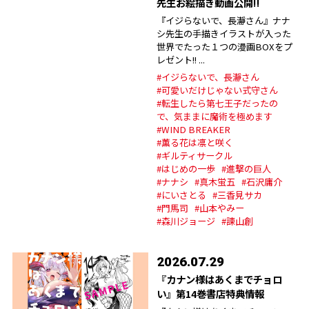
先生お絵描き動画公開!!
『イジらないで、長瀞さん』ナナ
シ先生の手描きイラストが入った
世界でたった１つの漫画BOXをプ
レゼント!! ...
#イジらないで、長瀞さん
#可愛いだけじゃない式守さん
#転生したら第七王子だったの
で、気ままに魔術を極めます
#WIND BREAKER
#薫る花は凛と咲く
#ギルティサークル
#はじめの一歩
#進撃の巨人
#ナナシ
#真木蛍五
#石沢庸介
#にいさとる
#三香見サカ
#門馬司
#山本やみー
#森川ジョージ
#諫山創
2026.07.29
『カナン様はあくまでチョロ
い』第14巻書店特典情報