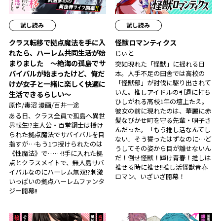
試し読み
試し読み
クラス転移で拠点魔法を手に入
怪獣ロマンティクス
れたら、ハーレム共同生活が始
じぃと
まりました ～絶海の孤島でサ
突如現れた「怪獣」に揺れる日
バイバルが始まったけど、俺だ
本。人手不足の田舎では高校の
「怪獣部」が討伐に駆り出されて
けが女子と一緒に楽しく快適に
いた。推しアイドルの引退に打ち
生活できるらしい～
ひしがれる高校1年の壇上たえ。
原作/毒沼 漫画/百井一途
彼女の前に現れたのは、華麗に赤
ある日、クラス全員で孤島へ異世
髪なびかせ町を守る先輩・唄子さ
界転生!?主人公・百堂鋼士は授け
んだった。「もう推し活なんてし
られた拠点魔法でサバイバルを目
ない」そう誓ったはずなのに…ど
指すが…もう1つ授けられたのは
うしてその姿から目が離せないん
《性魔法》で……!!手に入れた拠
だ！倒せ怪獣！輝け青春！推しは
点とクラスメイトで、無人島サバ
推せる時に推せ!!推し活怪獣青春
イバルなのにハーレム無双!?刺激
ロマン、いざいざ開幕！
いっぱいの拠点ハーレムファンタ
ジー開幕!!