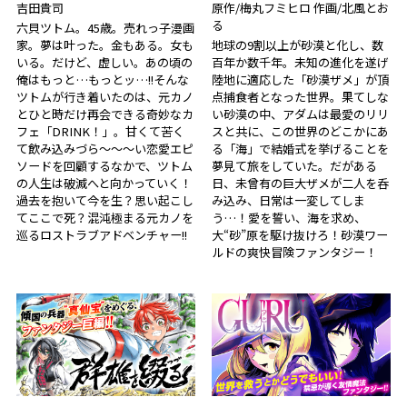
吉田貴司
原作/梅丸フミヒロ 作画/北風とお
る
六貝ツトム。45歳。売れっ子漫画
家。夢は叶った。金もある。女も
地球の9割以上が砂漠と化し、数
いる。だけど、虚しい。あの頃の
百年か数千年。未知の進化を遂げ
俺はもっと…もっとッ…!!そんな
陸地に適応した「砂漠ザメ」が頂
ツトムが行き着いたのは、元カノ
点捕食者となった世界。果てしな
とひと時だけ再会できる奇妙なカ
い砂漠の中、アダムは最愛のリリ
フェ「DRINK！」。甘くて苦く
スと共に、この世界のどこかにあ
て飲み込みづら～～～い恋愛エピ
る「海」で結婚式を挙げることを
ソードを回顧するなかで、ツトム
夢見て旅をしていた。だがある
の人生は破滅へと向かっていく！
日、未曾有の巨大ザメが二人を呑
過去を抱いて今を生？思い起こし
み込み、日常は一変してしま
てここで死？混沌極まる元カノを
う…！愛を誓い、海を求め、
巡るロストラブアドベンチャー!!
大“砂”原を駆け抜けろ！砂漠ワー
ルドの爽快冒険ファンタジー！