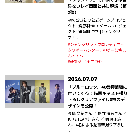
界をプレイ画面と共に解説（第
2弾）
初の公式初の公式ゲームプロジェ
クト!! 鋭意制作中!!ゲームプロジェ
クト!! 鋭意制作中!![シャングリ
ラ・...
#シャングリラ・フロンティア～
クソゲーハンター、神ゲーに挑ま
んとす～
#硬梨菜
#不二涼介
2026.07.07
『ブルーロック』40巻特装版に
付いてくる！ 映画キャスト撮り
下ろしクリアファイル8枚のデ
ザインを公開！
⾼橋 ⽂哉さん ／ 櫻井 海⾳さん ／
K（&TEAM）さん ／ 綱 啓永さ
ん、4名による超豪華撮り下ろし
デ...