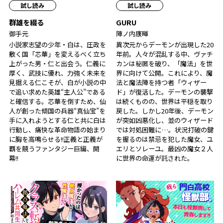
試し読み
試し読み
群雄を綴る
GURU
御手元
陣ノ内康暉
小説家志望の少年・白は、圧政を
異次元からデーモンが出現した20
敷く国「芯華」を変えるべく立ち
年前。人々が混乱する中、ヴァチ
上がった男・仁と出会う。仁義に
カンは秘匿を破り、「魔法」を世
厚く、武技に優れ、力強く未来を
界に向けて公開。これにより、魔
見据える仁こそが、白が小説の中
法と魔法陣を持つ者「ウィザー
で追い求めた英雄――“主人公”である
ド」が復活した。デーモンの襲撃
と確信する。芯華を倒すため、仙
は続くものの、世界は平穏を取り
人が創った傾国の兵器“真仙宝”を
戻した。しかし20年後、デーモン
手に入れようとする仁と共に白は
が突如凶悪化し、並のウィザード
行動し、痛快な革命物語の始まり
では対処困難に…。状況打破の鍵
に胸を高鳴らせる――!!正義と正義が
を握るのは禁忌を犯した魔女、ユ
覇を競うファンタジー巨編、開
エリとソレーユ。最凶の魔女２人
幕!!
に世界の命運が託された――。