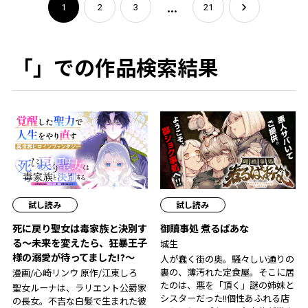
...
1
2
3
21
「」での作品検索結果
試し読み
試し読み
死に戻り聖女は毒家族と決別す
御贖事処 煮るばあな
る〜未来を変えたら、狂暴王子
城生
様の溺愛が待ってました!?〜
人が蠢く街の奥。騒々しい通りの
裏の、薄汚れた定食屋。そこに居
漫画/心崎リンウ 原作/江東しろ
たのは、悪を「頂く」謎の姉妹と
聖女ルーナは、ラリエント公爵家
シスターだった――!!個性あふれる店
の長女。不吉な白髪で生まれた彼