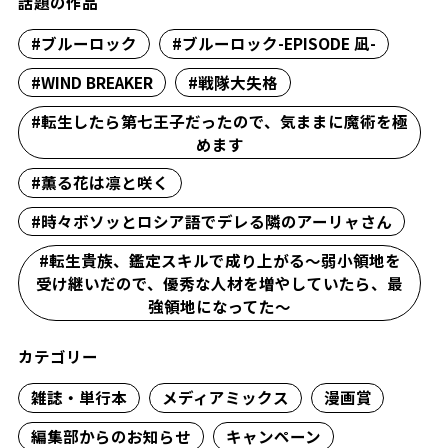
話題の作品
#ブルーロック
#ブルーロック-EPISODE 凪-
#WIND BREAKER
#戦隊大失格
#転生したら第七王子だったので、気ままに魔術を極
めます
#薫る花は凛と咲く
#時々ボソッとロシア語でデレる隣のアーリャさん
#転生貴族、鑑定スキルで成り上がる～弱小領地を
受け継いだので、優秀な人材を増やしていたら、最
強領地になってた～
カテゴリー
雑誌・単行本
メディアミックス
漫画賞
編集部からのお知らせ
キャンペーン