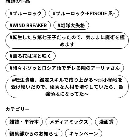
話題の作品
#ブルーロック
#ブルーロック-EPISODE 凪-
#WIND BREAKER
#戦隊大失格
#転生したら第七王子だったので、気ままに魔術を極
めます
#薫る花は凛と咲く
#時々ボソッとロシア語でデレる隣のアーリャさん
#転生貴族、鑑定スキルで成り上がる～弱小領地を
受け継いだので、優秀な人材を増やしていたら、最
強領地になってた～
カテゴリー
雑誌・単行本
メディアミックス
漫画賞
編集部からのお知らせ
キャンペーン