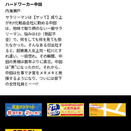
ハードワーカー中田
内海瀬戸
サラリーマンは【ヤッて】成り上
がれ!!化粧品会社に勤める中田
は、地味で取り柄のない一般サラ
リーマン。悩みはED（勃起不
全）で、何をしても何を見ても勃
たなかった。そんなある日出社す
ると、超絶美人女上司・紅川とす
れ違い、一目惚れ。その瞬間、中
田の男根は数年ぶりに直立。中田
は”男”になったのだ。それから、
中田は仕事で才覚をメキメキと発
揮するようになり、ついには部下
の女性社員とーー!?