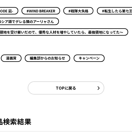
ODE 凪-
#WIND BREAKER
#戦隊大失格
#転生したら第七
ロシア語でデレる隣のアーリャさん
小領地を受け継いだので、優秀な人材を増やしていたら、最強領地になってた～
漫画賞
編集部からのお知らせ
キャンペーン
TOPに戻る
品検索結果