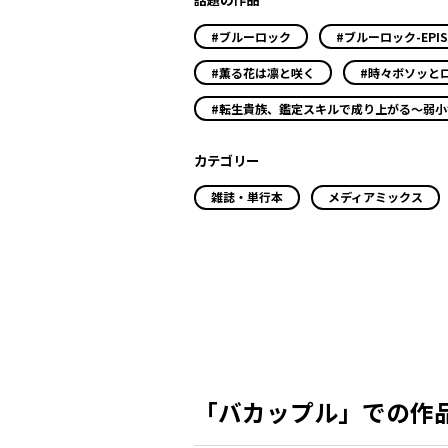
#ブルーロック
#ブルーロック-EPIS
#薫る花は凛と咲く
#時々ボソッと
#転生貴族、鑑定スキルで成り上がる～弱
カテゴリー
雑誌・単行本
メディアミックス
「バカップル」での作