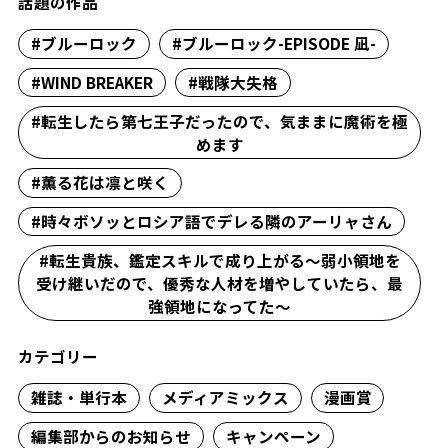
話題の作品
#ブルーロック
#ブルーロック-EPISODE 凪-
#WIND BREAKER
#戦隊大失格
#転生したら第七王子だったので、気ままに魔術を極
めます
#薫る花は凛と咲く
#時々ボソッとロシア語でデレる隣のアーリャさん
#転生貴族、鑑定スキルで成り上がる～弱小領地を
受け継いだので、優秀な人材を増やしていたら、最
強領地になってた～
カテゴリー
雑誌・単行本
メディアミックス
漫画賞
編集部からのお知らせ
キャンペーン