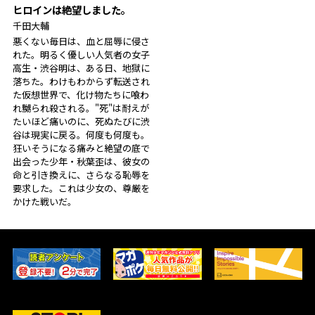
ヒロインは絶望しました。
千田大輔
悪くない毎日は、血と屈辱に侵さ
れた。明るく優しい人気者の女子
高生・渋谷明は、ある日、地獄に
落ちた。わけもわからず転送され
た仮想世界で、化け物たちに喰わ
れ嬲られ殺される。"死"は耐えが
たいほど痛いのに、死ぬたびに渋
谷は現実に戻る。何度も何度も。
狂いそうになる痛みと絶望の底で
出会った少年・秋葉歪は、彼女の
命と引き換えに、さらなる恥辱を
要求した。これは少女の、尊厳を
かけた戦いだ。