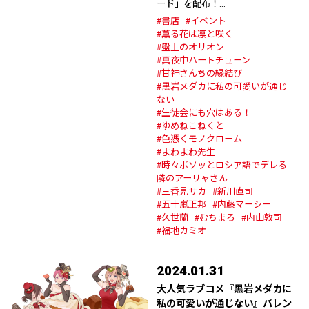
ード」を配布！...
#書店
#イベント
#薫る花は凛と咲く
#盤上のオリオン
#真夜中ハートチューン
#甘神さんちの縁結び
#黒岩メダカに私の可愛いが通じ
ない
#生徒会にも穴はある！
#ゆめねこねくと
#色憑くモノクローム
#よわよわ先生
#時々ボソッとロシア語でデレる
隣のアーリャさん
#三香見サカ
#新川直司
#五十嵐正邦
#内藤マーシー
#久世蘭
#むちまろ
#内山敦司
#福地カミオ
2024.01.31
大人気ラブコメ『黒岩メダカに
私の可愛いが通じない』バレン