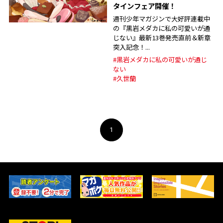
タインフェア開催！
週刊少年マガジンで大好評連載中
の『黒岩メダカに私の可愛いが通
じない』最新13巻発売直前＆新章
突入記念！...
#黒岩メダカに私の可愛いが通じ
ない
#久世蘭
1