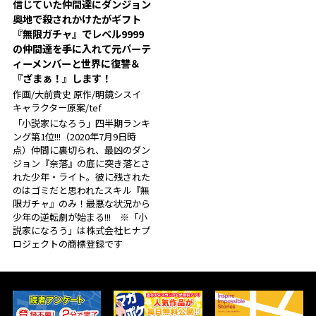
信じていた仲間達にダンジョン
奥地で殺されかけたがギフト
『無限ガチャ』でレベル9999
の仲間達を手に入れて元パーテ
ィーメンバーと世界に復讐＆
『ざまぁ！』します！
作画/大前貴史 原作/明鏡シスイ
キャラクター原案/tef
「小説家になろう」四半期ランキ
ング第1位!!!（2020年7月9日時
点）仲間に裏切られ、最凶のダン
ジョン『奈落』の底に突き落とさ
れた少年・ライト。彼に残された
のはゴミだと思われたスキル『無
限ガチャ』のみ！最悪な状況から
少年の逆転劇が始まる!!! ※「小
説家になろう」は株式会社ヒナプ
ロジェクトの商標登録です