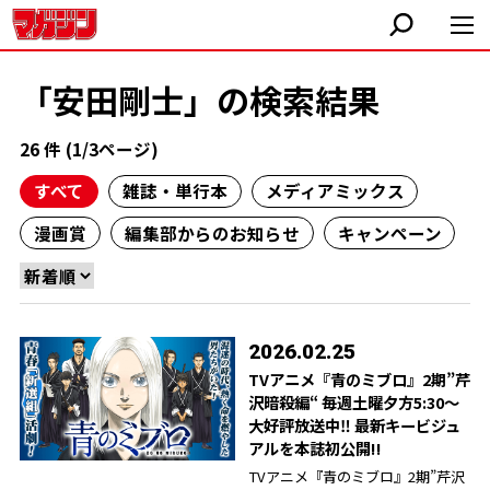
「安田剛士」の検索結果
26 件 (1/3ページ)
すべて
雑誌・単行本
メディアミックス
漫画賞
編集部からのお知らせ
キャンペーン
2026.02.25
TVアニメ『青のミブロ』2期”芹
沢暗殺編“ 毎週土曜夕方5:30〜
大好評放送中‼︎ 最新キービジュ
アルを本誌初公開!!
TVアニメ『青のミブロ』2期”芹沢