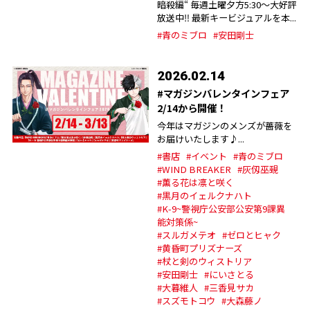
暗殺編“ 毎週土曜夕方5:30〜大好評
放送中‼︎ 最新キービジュアルを本...
#青のミブロ
#安田剛士
2026.02.14
#マガジンバレンタインフェア
2/14から開催！
今年はマガジンのメンズが薔薇を
お届けいたします♪...
#書店
#イベント
#青のミブロ
#WIND BREAKER
#灰仭巫覡
#薫る花は凛と咲く
#黒月のイェルクナハト
#K-9~警視庁公安部公安第9課異
能対策係~
#スルガメテオ
#ゼロとヒャク
#黄昏町プリズナーズ
#杖と剣のウィストリア
#安田剛士
#にいさとる
#大暮維人
#三香見サカ
#スズモトコウ
#大森藤ノ