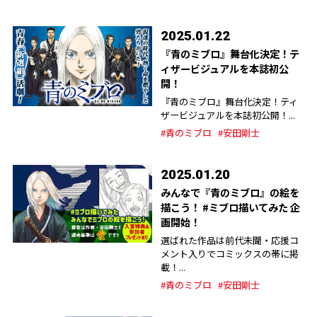
2025.01.22
『青のミブロ』舞台化決定！テ
ィザービジュアルを本誌初公
開！
『青のミブロ』舞台化決定！ティ
ザービジュアルを本誌初公開！...
#青のミブロ
#安田剛士
2025.01.20
みんなで『青のミブロ』の絵を
描こう！ #ミブロ描いてみた 企
画開始！
選ばれた作品は前代未聞・応援コ
メント入りでコミックスの帯に掲
載！...
#青のミブロ
#安田剛士