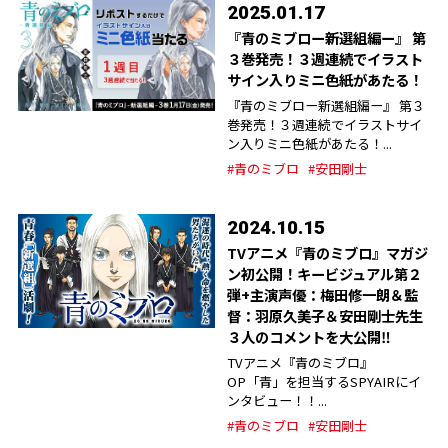
2025.01.17
『青のミブロー新選組編ー』 第
３巻発売！３週連続でイラスト
サイン入りミニ色紙があたる！
『青のミブロー新選組編ー』 第３
巻発売！３週連続でイラストサイ
ン入りミニ色紙があたる！...
#青のミブロ
#安田剛士
2024.10.15
TVアニメ『青のミブロ』マガジ
ン初公開！キービジュアル第２
弾+主演声優：梅田修一朗＆監
督：羽原久美子＆安田剛士先生
３人のコメントを大公開‼︎
TVアニメ『青のミブロ』
OP「青」を担当するSPYAIRにイ
ンタビュー！！...
#青のミブロ
#安田剛士