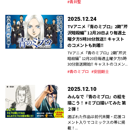
#青井聖
2025.12.24
TVアニメ『青のミブロ』2期“芹
沢暗殺編” 12月20日より毎週土
曜夕方5時30分放送‼︎ キャスト
のコメントも到着‼︎
TVアニメ『青のミブロ』2期“芹沢
暗殺編” 12月20日毎週土曜夕方5時
30分放送開始‼︎ キャストのコメン...
#青のミブロ
#安田剛士
2025.12.10
みんなで『青のミブロ』の絵を
描こう！ #ミブロ描いてみた 第
２弾！
選ばれた作品は前代未聞・応援コ
メント入りでコミックスの帯に掲
載！...