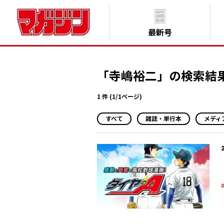
最新号
「寺嶋裕二」の検索結
1 件 (1/1ページ)
すべて
雑誌・単行本
メディ