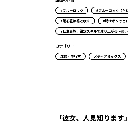
#ブルーロック
#ブルーロック-EPIS
#薫る花は凛と咲く
#時々ボソッと
#転生貴族、鑑定スキルで成り上がる～弱
カテゴリー
雑誌・単行本
メディアミックス
「彼女、人見知ります