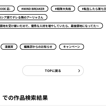
ODE 凪-
#WIND BREAKER
#戦隊大失格
#転生したら第七
ロシア語でデレる隣のアーリャさん
小領地を受け継いだので、優秀な人材を増やしていたら、最強領地になってた～
漫画賞
編集部からのお知らせ
キャンペーン
TOPに戻る
」での作品検索結果