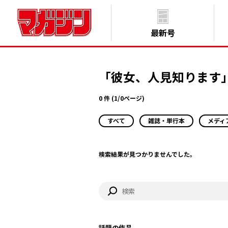
最新号
「彼女、人見知ります
0 件 (1/0ページ)
すべて
雑誌・単行本
メディ
検索結果が見つかりませんでした。
話題の作品