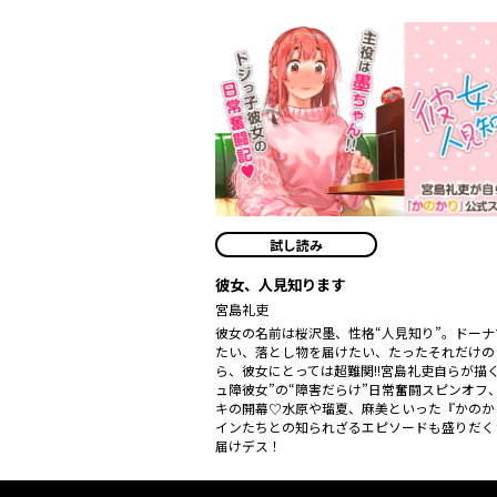
試し読み
彼女、人見知ります
宮島礼吏
彼女の名前は桜沢墨、性格“人見知り”。ドーナ
たい、落とし物を届けたい、たったそれだけの
ら、彼女にとっては超難関!!宮島礼吏自らが描
ュ障彼女”の“障害だらけ”日常奮闘スピンオフ
キの開幕♡水原や瑠夏、麻美といった『かのか
インたちとの知られざるエピソードも盛りだく
届けデス！