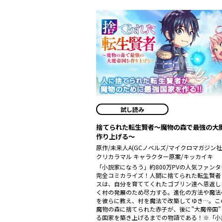
試し読み
捨てられた転生賢者～魔物の森で最強の大
作り上げる～
原作/未来人A(GCノベルズ/マイクロマガジン社刊
クリカラマル キャラクター原案/キッカイキ
「小説家になろう」約800万PVの人気ファン
完全コミカライズ！人間に捨てられた転生賢者
スは、自分を育ててくれたゴブリン達へ恩返し
く村の発展のため尽力する。進化の方法や魔法
を彼らに教え、村を魔法で改築してゆき…。こ
魔物の森に捨てられた赤子が、後に”大魔帝国”
る国家を築き上げるまでの物語である！※「小