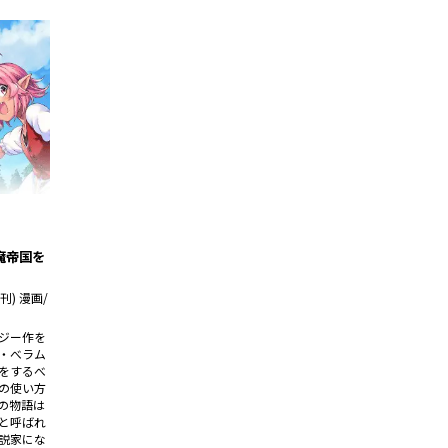
魔帝国を
) 漫画/
タジー作を
・べラム
をするべ
の使い方
の物語は
と呼ばれ
説家にな