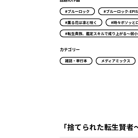
#ブルーロック
#ブルーロック-EPIS
#薫る花は凛と咲く
#時々ボソッと
#転生貴族、鑑定スキルで成り上がる～弱
カテゴリー
雑誌・単行本
メディアミックス
「捨てられた転生賢者