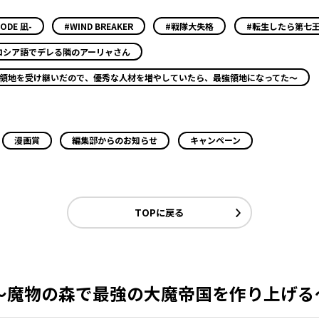
ODE 凪-
#WIND BREAKER
#戦隊大失格
#転生したら第七
ロシア語でデレる隣のアーリャさん
小領地を受け継いだので、優秀な人材を増やしていたら、最強領地になってた～
漫画賞
編集部からのお知らせ
キャンペーン
TOPに戻る
～魔物の森で最強の大魔帝国を作り上げる