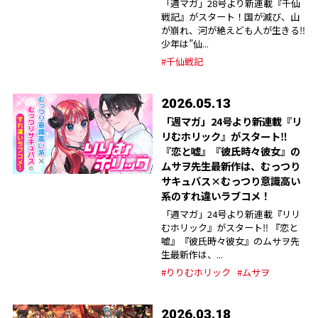
「週マガ」28号より新連載『千仙
戦記』がスタート！国が滅び、山
が崩れ、河が絶えども人が生きる‼︎
少年は”仙...
#千仙戦記
2026.05.13
「週マガ」24号より新連載『リ
リむホリック』がスタート‼︎
『恋と嘘』『彼氏時々彼女』の
ムサヲ先生最新作は、むっつり
サキュバス×むっつり意識高い
系のすれ違いラブコメ！
「週マガ」24号より新連載『リリ
むホリック』がスタート‼︎ 『恋と
嘘』『彼氏時々彼女』のムサヲ先
生最新作は、...
#りりむホリック
#ムサヲ
2026.03.18