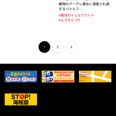
最強のクーデレ美女に溺愛され過
ぎるバトルフ...
#黒月のイェルクナハト
#スズモトコウ
1
2