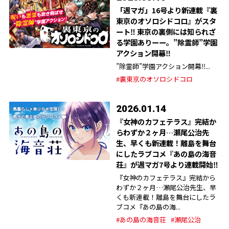
「週マガ」16号より新連載『裏
東京のオソロシドコロ』がスタ
ート‼︎ 東京の裏側には知られざ
る学園ありーー。”除霊師”学園
アクション開幕‼︎
”除霊師”学園アクション開幕‼︎...
#裏東京のオソロシドコロ
2026.01.14
『女神のカフェテラス』完結か
らわずか２ヶ月…瀬尾公治先
生、早くも新連載！離島を舞台
にしたラブコメ『あの島の海音
荘』が週マガ7号より連載開始‼︎
『女神のカフェテラス』完結から
わずか２ヶ月…瀬尾公治先生、早
くも新連載！離島を舞台にしたラ
ブコメ『あの島の海...
#あの島の海音荘
#瀬尾公治