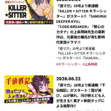
「週マガ」30号より新連載
『KILLER + SITTER キラーシッ
ター』がスタート‼︎ 『SAMURAI
DEEPER KYO』
『CODE:BREAKER』『獣心の
カタナ』の上条明峰先生の最新
作は、元最強の傭兵が育む新時
代家族ドラマ
「週マガ」30号より新連載
『KILLER + SITTER キラーシッタ
ー』がスタート‼︎ 『SAMURA...
#キラーシッター
#上条明峰
2026.06.22
「週マガ」28号より新連載『千
仙戦記』がスタート！国が滅
び、山が崩れ、河が絶えども人
が生きる‼︎ 異才×新鋭タッグに
よる衝撃作‼︎