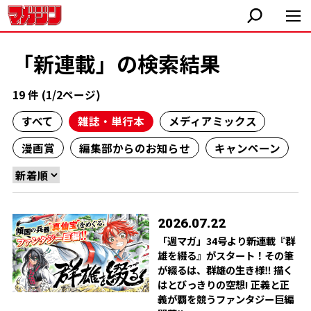
「新連載」の検索結果
19 件 (1/2ページ)
すべて
雑誌・単行本
メディアミックス
漫画賞
編集部からのお知らせ
キャンペーン
2026.07.22
「週マガ」34号より新連載『群
雄を綴る』がスタート！その筆
が綴るは、群雄の生き様‼︎ 描く
はとびっきりの空想! 正義と正
義が覇を競うファンタジー巨編