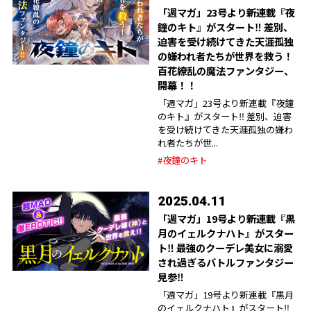
「週マガ」23号より新連載『夜
鐘のキト』がスタート‼︎ 差別、
迫害を受け続けてきた天涯孤独
の嫌われ者たちが世界を救う！
百花繚乱の魔法ファンタジー、
開幕！！
「週マガ」23号より新連載『夜鐘
のキト』がスタート‼︎ 差別、迫害
を受け続けてきた天涯孤独の嫌わ
れ者たちが世...
#夜鐘のキト
2025.04.11
「週マガ」19号より新連載『黒
月のイェルクナハト』がスター
ト‼︎ 最強のクーデレ美女に溺愛
され過ぎるバトルファンタジー
見参‼︎
「週マガ」19号より新連載『黒月
のイェルクナハト』がスタート‼︎