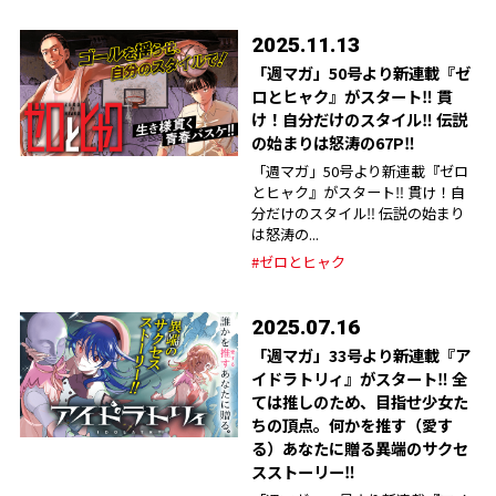
2025.11.13
「週マガ」50号より新連載『ゼ
ロとヒャク』がスタート‼︎ 貫
け！自分だけのスタイル‼︎ 伝説
の始まりは怒涛の67P‼︎
「週マガ」50号より新連載『ゼロ
とヒャク』がスタート‼︎ 貫け！自
分だけのスタイル‼︎ 伝説の始まり
は怒涛の...
#ゼロとヒャク
2025.07.16
「週マガ」33号より新連載『ア
イドラトリィ』がスタート‼︎ 全
ては推しのため、目指せ少女た
ちの頂点。何かを推す（愛す
る）あなたに贈る異端のサクセ
スストーリー‼︎