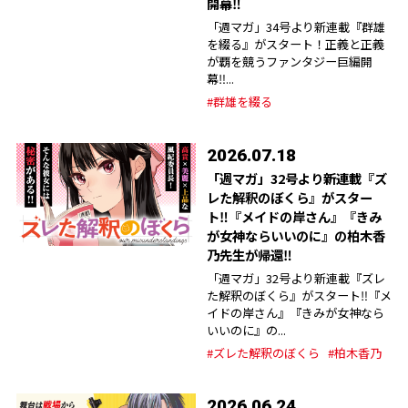
開幕‼︎
「週マガ」34号より新連載『群雄
を綴る』がスタート！正義と正義
が覇を競うファンタジー巨編開
幕‼︎...
#群雄を綴る
2026.07.18
「週マガ」32号より新連載『ズ
レた解釈のぼくら』がスター
ト‼︎『メイドの岸さん』『きみ
が女神ならいいのに』の柏木香
乃先生が帰還‼︎
「週マガ」32号より新連載『ズレ
た解釈のぼくら』がスタート‼︎『メ
イドの岸さん』『きみが女神なら
いいのに』の...
#ズレた解釈のぼくら
#柏木香乃
2026.06.24