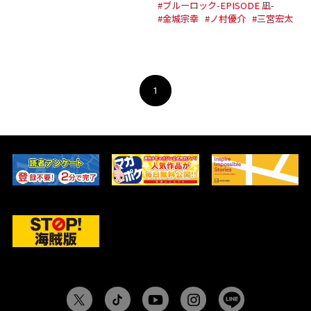
#ブルーロック-EPISODE 凪-
#金城宗幸
#ノ村優介
#三宮宏太
1