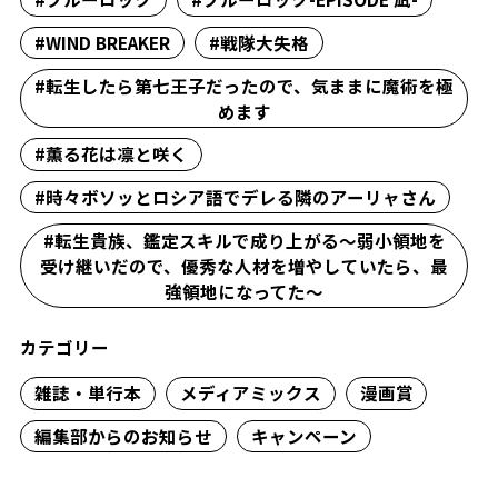
#WIND BREAKER
#戦隊大失格
#転生したら第七王子だったので、気ままに魔術を極
めます
#薫る花は凛と咲く
#時々ボソッとロシア語でデレる隣のアーリャさん
#転生貴族、鑑定スキルで成り上がる～弱小領地を
受け継いだので、優秀な人材を増やしていたら、最
強領地になってた～
カテゴリー
雑誌・単行本
メディアミックス
漫画賞
編集部からのお知らせ
キャンペーン