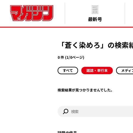
最新号
「蒼く染めろ」の検索
0 件 (1/0ページ)
すべて
雑誌・単行本
メディ
検索結果が見つかりませんでした。
話題の作品