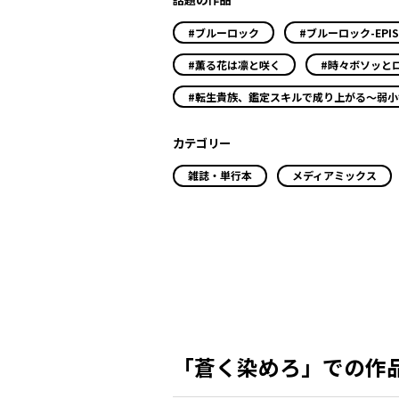
#ブルーロック
#ブルーロック-EPIS
#薫る花は凛と咲く
#時々ボソッと
#転生貴族、鑑定スキルで成り上がる～弱
カテゴリー
雑誌・単行本
メディアミックス
「蒼く染めろ」での作