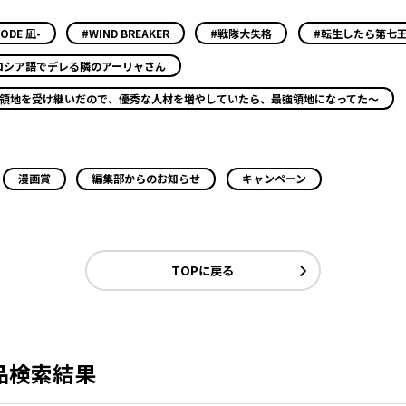
ODE 凪-
#WIND BREAKER
#戦隊大失格
#転生したら第七
ロシア語でデレる隣のアーリャさん
小領地を受け継いだので、優秀な人材を増やしていたら、最強領地になってた～
漫画賞
編集部からのお知らせ
キャンペーン
TOPに戻る
品検索結果