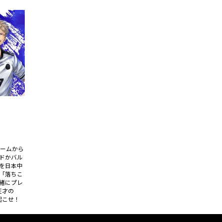
チームから
ドかバル
を日本中
「落ちこ
緒にプレ
天才の
起こせ！