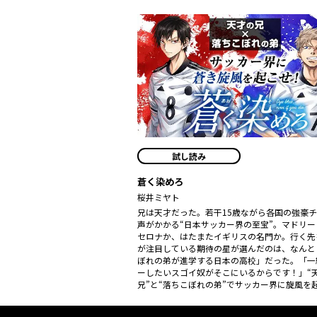
試し読み
蒼く染めろ
桜井ミヤト
兄は天才だった。若干15歳ながら各国の強豪
声がかかる“日本サッカー界の至宝”。マドリー
セロナか、はたまたイギリスの名門か。行く先
が注目している期待の星が選んだのは、なんと
ぼれの弟が進学する日本の高校」だった。「一
ーしたいスゴイ奴がそこにいるからです！」“
兄”と“落ちこぼれの弟”でサッカー界に旋風を