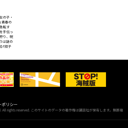
女の子・
な青春の
急転す
を手伝っ
狩り、呪
うは謎の
!!双子
ーポリシー
A Ltd. All rights reserved. このサイトのデータの著作権は講談社が保有します。無断複
。