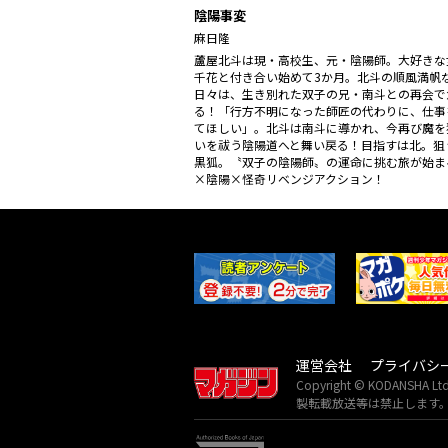
陰陽事変
麻日隆
蘆屋北斗は現・高校生、元・陰陽師。大好きな
千花と付き合い始めて3か月。北斗の順風満帆
日々は、生き別れた双子の兄・南斗との再会で
る！「行方不明になった師匠の代わりに、仕事
てほしい」。北斗は南斗に導かれ、今再び魔を
いを祓う陰陽道へと舞い戻る！目指すは北。狙
黒狐。〝双子の陰陽師〟の運命に挑む旅が始まる
×陰陽×怪奇リベンジアクション！
運営会社
プライバシ
Copyright © KODANSH
製転載放送等は禁止します