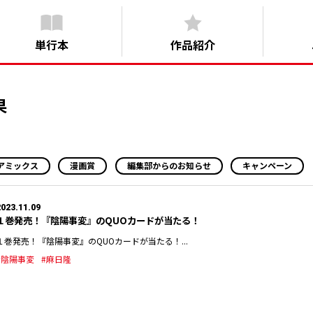
単行本
作品紹介
果
アミックス
漫画賞
編集部からのお知らせ
キャンペーン
2023.11.09
１巻発売！『陰陽事変』のQUOカードが当たる！
１巻発売！『陰陽事変』のQUOカードが当たる！...
#陰陽事変
#麻日隆