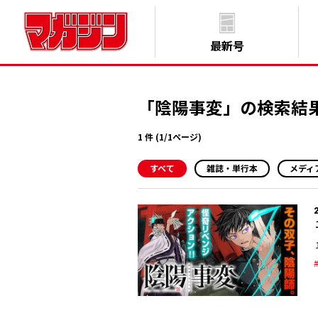
最新号
「陰陽事変」の検索結
1 件 (1/1ページ)
すべて
雑誌・単行本
メディ