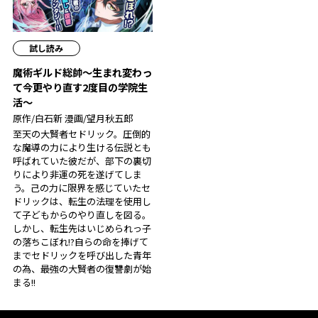
試し読み
魔術ギルド総帥～生まれ変わっ
て今更やり直す2度目の学院生
活～
原作/白石新 漫画/望月秋五郎
至天の大賢者セドリック。圧倒的
な魔導の力により生ける伝説とも
呼ばれていた彼だが、部下の裏切
りにより非運の死を遂げてしま
う。己の力に限界を感じていたセ
ドリックは、転生の法理を使用し
て子どもからのやり直しを図る。
しかし、転生先はいじめられっ子
の落ちこぼれ!?自らの命を捧げて
までセドリックを呼び出した青年
の為、最強の大賢者の復讐劇が始
まる!!