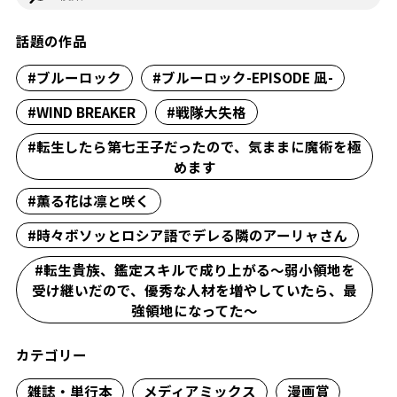
話題の作品
#ブルーロック
#ブルーロック-EPISODE 凪-
#WIND BREAKER
#戦隊大失格
#転生したら第七王子だったので、気ままに魔術を極
めます
#薫る花は凛と咲く
#時々ボソッとロシア語でデレる隣のアーリャさん
#転生貴族、鑑定スキルで成り上がる～弱小領地を
受け継いだので、優秀な人材を増やしていたら、最
強領地になってた～
カテゴリー
雑誌・単行本
メディアミックス
漫画賞