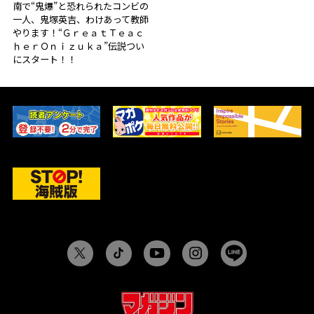
南で“鬼爆”と恐れられたコンビの
一人、鬼塚英吉、わけあって教師
やります！“ＧｒｅａｔＴｅａｃ
ｈｅｒＯｎｉｚｕｋａ”伝説つい
にスタート！！