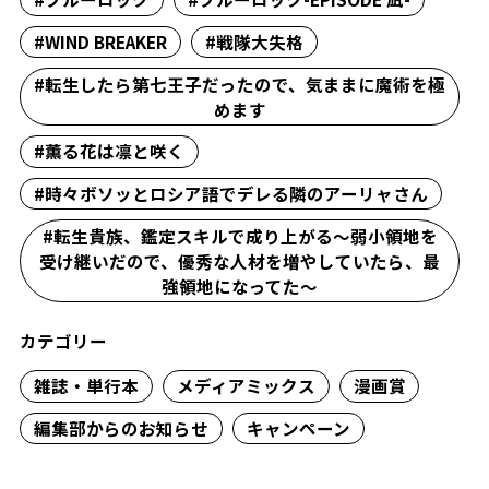
#WIND BREAKER
#戦隊大失格
#転生したら第七王子だったので、気ままに魔術を極
めます
#薫る花は凛と咲く
#時々ボソッとロシア語でデレる隣のアーリャさん
#転生貴族、鑑定スキルで成り上がる～弱小領地を
受け継いだので、優秀な人材を増やしていたら、最
強領地になってた～
カテゴリー
雑誌・単行本
メディアミックス
漫画賞
編集部からのお知らせ
キャンペーン