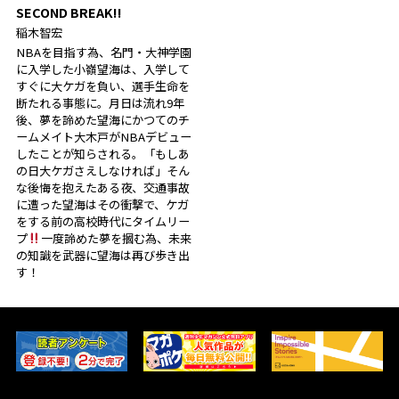
SECOND BREAK!!
稲木智宏
NBAを目指す為、名門・大神学園
に入学した小嶺望海は、入学して
すぐに大ケガを負い、選手生命を
断たれる事態に。月日は流れ9年
後、夢を諦めた望海にかつてのチ
ームメイト大木戸がNBAデビュー
したことが知らされる。「もしあ
の日大ケガさえしなければ」そん
な後悔を抱えたある夜、交通事故
に遭った望海はその衝撃で、ケガ
をする前の高校時代にタイムリー
プ
一度諦めた夢を摑む為、未来
の知識を武器に望海は再び歩き出
す！