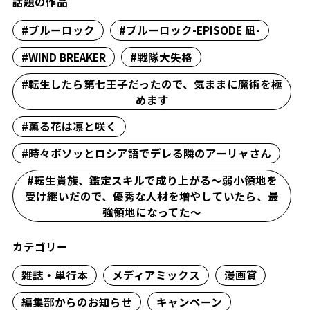
話題の作品
#ブルーロック
#ブルーロック-EPISODE 凪-
#WIND BREAKER
#戦隊大失格
#転生したら第七王子だったので、気ままに魔術を極
めます
#薫る花は凛と咲く
#時々ボソッとロシア語でデレる隣のアーリャさん
#転生貴族、鑑定スキルで成り上がる～弱小領地を
受け継いだので、優秀な人材を増やしていたら、最
強領地になってた～
カテゴリー
雑誌・単行本
メディアミックス
漫画賞
編集部からのお知らせ
キャンペーン