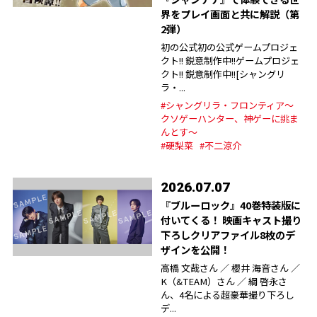
界をプレイ画面と共に解説（第
2弾）
初の公式初の公式ゲームプロジェ
クト!! 鋭意制作中!!ゲームプロジェ
クト!! 鋭意制作中!![シャングリ
ラ・...
#シャングリラ・フロンティア～
クソゲーハンター、神ゲーに挑ま
んとす～
#硬梨菜
#不二涼介
2026.07.07
『ブルーロック』40巻特装版に
付いてくる！ 映画キャスト撮り
下ろしクリアファイル8枚のデ
ザインを公開！
⾼橋 ⽂哉さん ／ 櫻井 海⾳さん ／
K（&TEAM）さん ／ 綱 啓永さ
ん、4名による超豪華撮り下ろし
デ...