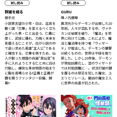
試し読み
試し読み
群雄を綴る
GURU
御手元
陣ノ内康暉
小説家志望の少年・白は、圧政を
異次元からデーモンが出現した20
敷く国「芯華」を変えるべく立ち
年前。人々が混乱する中、ヴァチ
上がった男・仁と出会う。仁義に
カンは秘匿を破り、「魔法」を世
厚く、武技に優れ、力強く未来を
界に向けて公開。これにより、魔
見据える仁こそが、白が小説の中
法と魔法陣を持つ者「ウィザー
で追い求めた英雄――“主人公”である
ド」が復活した。デーモンの襲撃
と確信する。芯華を倒すため、仙
は続くものの、世界は平穏を取り
人が創った傾国の兵器“真仙宝”を
戻した。しかし20年後、デーモン
手に入れようとする仁と共に白は
が突如凶悪化し、並のウィザード
行動し、痛快な革命物語の始まり
では対処困難に…。状況打破の鍵
に胸を高鳴らせる――!!正義と正義が
を握るのは禁忌を犯した魔女、ユ
覇を競うファンタジー巨編、開
エリとソレーユ。最凶の魔女２人
幕!!
に世界の命運が託された――。