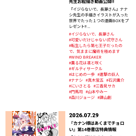
先生お絵描き動画公開!!
『イジらないで、長瀞さん』ナナ
シ先生の手描きイラストが入った
世界でたった１つの漫画BOXをプ
レゼント!! ...
#イジらないで、長瀞さん
#可愛いだけじゃない式守さん
#転生したら第七王子だったの
で、気ままに魔術を極めます
#WIND BREAKER
#薫る花は凛と咲く
#ギルティサークル
#はじめの一歩
#進撃の巨人
#ナナシ
#真木蛍五
#石沢庸介
#にいさとる
#三香見サカ
#門馬司
#山本やみー
#森川ジョージ
#諫山創
2026.07.29
『カナン様はあくまでチョロ
い』第14巻書店特典情報