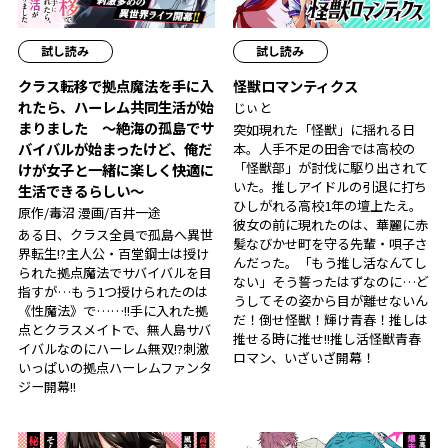
試し読み
試し読み
クラス転移で拠点魔法を手に入
怪獣ロマンティクス
れたら、ハーレム共同生活が始
じぃと
まりました ～絶海の孤島でサ
突如現れた「怪獣」に揺れる日
バイバルが始まったけど、俺だ
本。人手不足の田舎では高校の
「怪獣部」が討伐に駆り出されて
けが女子と一緒に楽しく快適に
いた。推しアイドルの引退に打ち
生活できるらしい～
ひしがれる高校1年の壇上たえ。
原作/毒沼 漫画/百井一途
彼女の前に現れたのは、華麗に赤
ある日、クラス全員で孤島へ異世
髪なびかせ町を守る先輩・唄子さ
界転生!?主人公・百堂鋼士は授け
んだった。「もう推し活なんてし
られた拠点魔法でサバイバルを目
ない」そう誓ったはずなのに…ど
指すが…もう1つ授けられたのは
うしてその姿から目が離せないん
《性魔法》で……!!手に入れた拠
だ！倒せ怪獣！輝け青春！推しは
点とクラスメイトで、無人島サバ
推せる時に推せ!!推し活怪獣青春
イバルなのにハーレム無双!?刺激
ロマン、いざいざ開幕！
いっぱいの拠点ハーレムファンタ
ジー開幕!!