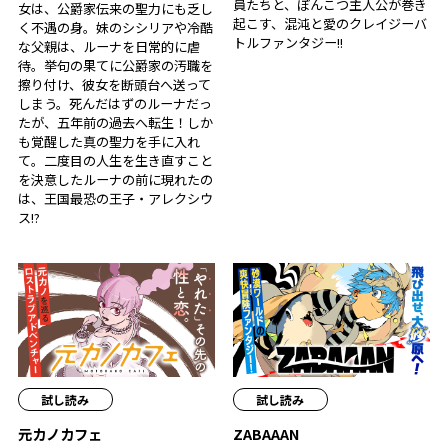
員たちと、ぽんこつ主人公が巻き
女は、公爵家伝来の聖力にも乏し
起こす、混沌と愛のクレイジーバ
く不遇の身。妹のシシリアや冷酷
トルファンタジー!!
な父親は、ルーナを日常的に虐
待。挙句の果てに公爵家の汚職を
擦り付け、彼女を断頭台へ送って
しまう。死んだはずのルーナだっ
たが、五年前の過去へ転生！――しか
も覚醒した真の聖力を手に入れ
て。二度目の人生を生き直すこと
を決意したルーナの前に現れたの
は、王国最恐の王子・アレクシウ
ス!?
試し読み
試し読み
元カノカフェ
ZABAAAN