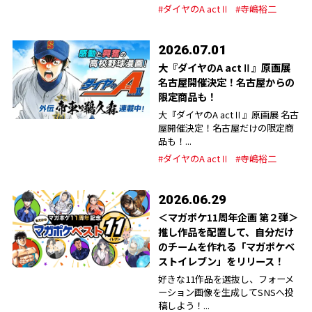
#ダイヤのA actⅡ
#寺嶋裕二
2026.07.01
大『ダイヤのA actⅡ』原画展
名古屋開催決定！名古屋からの
限定商品も！
大『ダイヤのA actⅡ』原画展 名古
屋開催決定！名古屋だけの限定商
品も！...
#ダイヤのA actⅡ
#寺嶋裕二
2026.06.29
＜マガポケ11周年企画 第２弾＞
推し作品を配置して、自分だけ
のチームを作れる「マガポケベ
ストイレブン」をリリース！
好きな11作品を選抜し、フォーメ
ーション画像を生成してSNSへ投
稿しよう！...