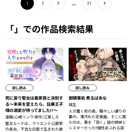
...
1
2
3
21
「」での作品検索結果
試し読み
試し読み
死に戻り聖女は毒家族と決別す
御贖事処 煮るばあな
る〜未来を変えたら、狂暴王子
城生
様の溺愛が待ってました!?〜
人が蠢く街の奥。騒々しい通りの
裏の、薄汚れた定食屋。そこに居
漫画/心崎リンウ 原作/江東しろ
たのは、悪を「頂く」謎の姉妹と
聖女ルーナは、ラリエント公爵家
シスターだった――!!個性あふれる店
の長女。不吉な白髪で生まれた彼