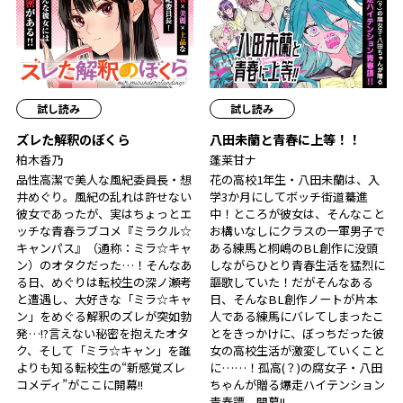
試し読み
試し読み
ズレた解釈のぼくら
八田未蘭と青春に上等！！
柏木香乃
蓬莱甘ナ
品性高潔で美人な風紀委員長・想
花の高校1年生・八田未蘭は、入
井めぐり。風紀の乱れは許せない
学3か月にしてボッチ街道驀進
彼女であったが、実はちょっとエ
中！ところが彼女は、そんなこと
ッチな青春ラブコメ『ミラクル☆
お構いなしにクラスの一軍男子で
キャンパス』（通称：ミラ☆キャ
ある練馬と桐嶋のBL創作に没頭
ン）のオタクだった…！そんなあ
しながらひとり青春生活を猛烈に
る日、めぐりは転校生の深ノ瀬考
謳歌していた！だがそんなある
と遭遇し、大好きな「ミラ☆キャ
日、そんなBL創作ノートが片本
ン」をめぐる解釈のズレが突如勃
人である練馬にバレてしまったこ
発…!?言えない秘密を抱えたオタ
とをきっかけに、ぼっちだった彼
ク、そして「ミラ☆キャン」を誰
女の高校生活が激変していくこと
よりも知る転校生の“新感覚ズレ
に……！孤高(？)の腐女子・八田
コメディ”がここに開幕!!
ちゃんが贈る爆走ハイテンション
青春譚、開幕!!