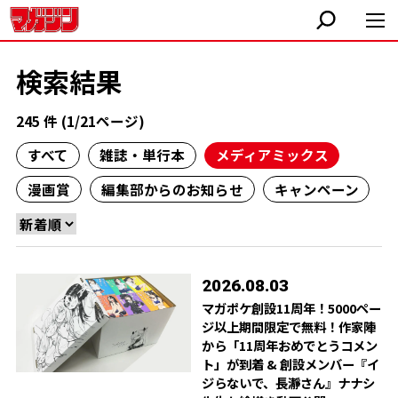
検索結果
245 件 (1/21ページ)
すべて
雑誌・単行本
メディアミックス
漫画賞
編集部からのお知らせ
キャンペーン
2026.08.03
マガポケ創設11周年！5000ペー
ジ以上期間限定で無料！作家陣
から「11周年おめでとうコメン
ト」が到着 & 創設メンバー『イ
ジらないで、長瀞さん』ナナシ