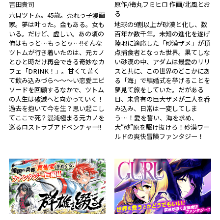
吉田貴司
原作/梅丸フミヒロ 作画/北風とお
る
六貝ツトム。45歳。売れっ子漫画
家。夢は叶った。金もある。女も
地球の9割以上が砂漠と化し、数
いる。だけど、虚しい。あの頃の
百年か数千年。未知の進化を遂げ
俺はもっと…もっとッ…!!そんな
陸地に適応した「砂漠ザメ」が頂
ツトムが行き着いたのは、元カノ
点捕食者となった世界。果てしな
とひと時だけ再会できる奇妙なカ
い砂漠の中、アダムは最愛のリリ
フェ「DRINK！」。甘くて苦く
スと共に、この世界のどこかにあ
て飲み込みづら～～～い恋愛エピ
る「海」で結婚式を挙げることを
ソードを回顧するなかで、ツトム
夢見て旅をしていた。だがある
の人生は破滅へと向かっていく！
日、未曾有の巨大ザメが二人を呑
過去を抱いて今を生？思い起こし
み込み、日常は一変してしま
てここで死？混沌極まる元カノを
う…！愛を誓い、海を求め、
巡るロストラブアドベンチャー!!
大“砂”原を駆け抜けろ！砂漠ワー
ルドの爽快冒険ファンタジー！