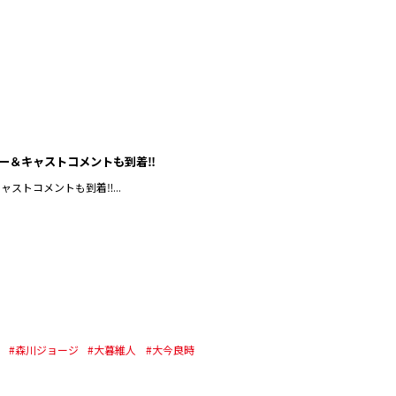
＆キャストコメントも到着‼︎
トコメントも到着‼︎...
#森川ジョージ
#大暮維人
#大今良時