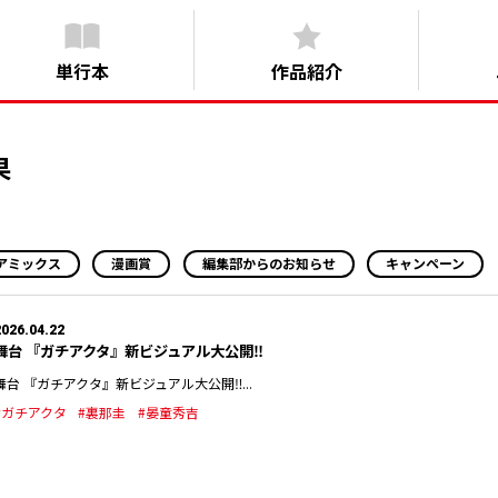
単行本
作品紹介
果
アミックス
漫画賞
編集部からのお知らせ
キャンペーン
2026.04.22
舞台 『ガチアクタ』新ビジュアル大公開‼︎
舞台 『ガチアクタ』新ビジュアル大公開‼︎...
#ガチアクタ
#裏那圭
#晏童秀吉