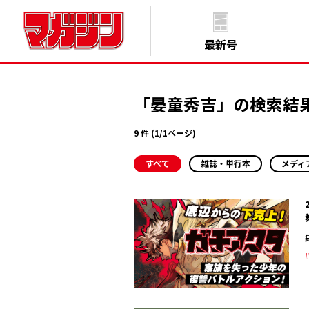
最新号
「晏童秀吉」の検索結
9 件 (1/1ページ)
すべて
雑誌・単行本
メディ