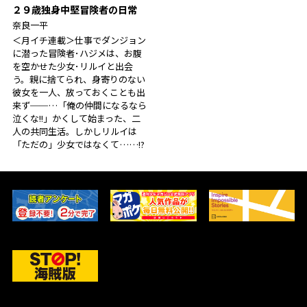
２９歳独身中堅冒険者の日常
奈良一平
＜月イチ連載＞仕事でダンジョン
に潜った冒険者･ハジメは、お腹
を空かせた少女･リルイと出会
う。親に捨てられ、身寄りのない
彼女を一人、放っておくことも出
来ず──…「俺の仲間になるなら
泣くな!!」かくして始まった、二
人の共同生活。しかしリルイは
「ただの」少女ではなくて……!?