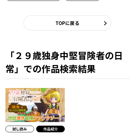
TOPに戻る
「２９歳独身中堅冒険者の日
常」での作品検索結果
試し読み
作品紹介